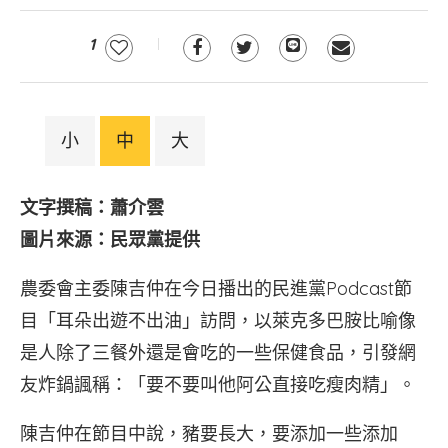
1
小
中
大
文字撰稿：蕭介雲
圖片來源：民眾黨提供
農委會主委陳吉仲在今日播出的民進黨Podcast節
目「耳朵出遊不出油」訪問，以萊克多巴胺比喻像
是人除了三餐外還是會吃的一些保健食品，引發網
友炸鍋諷稱：「要不要叫他阿公直接吃瘦肉精」。
陳吉仲在節目中說，豬要長大，要添加一些添加