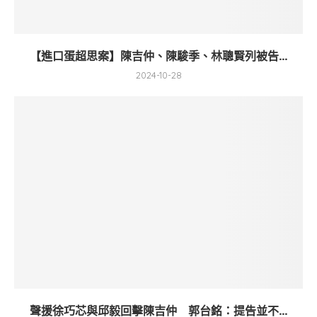
【進口蛋超思案】陳吉仲、陳駿季、林聰賢列被告...
2024-10-28
聲援徐巧芯與邱毅回擊陳吉仲 郭台銘：提告並不...