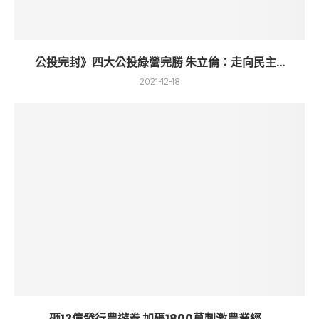
公投完封》四大公投綠營完勝 朱立倫：走向民主...
2021-12-18
砸13億發行農遊券 加碼1800萬刺激農業經...