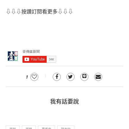
⇩⇩⇩按讚訂閱看更多⇩⇩⇩
1
我有話要說