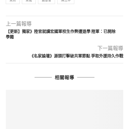
萊劑
萊豬
農委會
陳吉仲
上一篇報導
【更新】獨家》陸官就讀宏國軍校生作弊遭退學 陸軍：已開除
學籍
下一篇報導
《名家論壇》源頭打擊破共軍節點 爭取外援持久作戰
相關報導