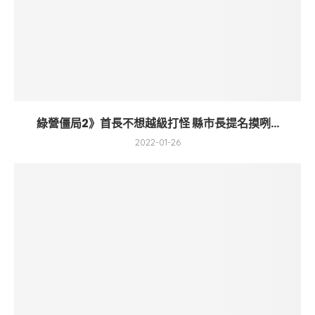
綠營僵局2》首長不想越級打怪 縣市長提名摸咧...
2022-01-26