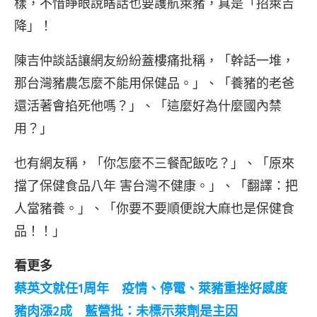
樣，不惜睜眼說瞎話也要護航萊豬，真是「招萊吉
降」！
陳吉仲談話讓網友紛紛蓋樓痛批稱，「幹話一堆，
那台灣豬農怎麼不能用保健品。」、「養豬的老爸
還活著會掐死他嗎？」、「這麼好為什麼國內禁
用？」
也有網友稱，「你怎麼不三餐配飯吃？」、「原來
擋了保健食品八年 害台灣不健康。」、「翻譯：把
人當豬養。」、「你要不要順便說大麻也是保健食
品！！」
看更多
蔡英文就任1周年 疫情、停電、萊豬重挫好感度
豬肉漲2成 藍營批：未標示萊劑是主因