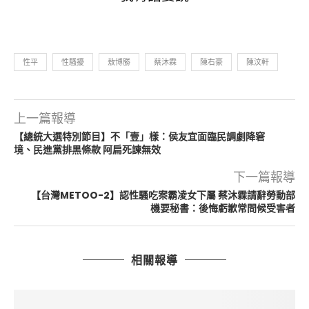
性平
性騷擾
敖博勝
蔡沐霖
陳右豪
陳汶軒
上一篇報導
【總統大選特別節目】不「壹」樣：侯友宜面臨民調劇降窘
境、民進黨排黒條款 阿扁死諫無效
下一篇報導
【台灣METOO-2】認性騷吃案霸凌女下屬 蔡沐霖請辭勞動部
機要秘書：後悔虧歉常問候受害者
相關報導