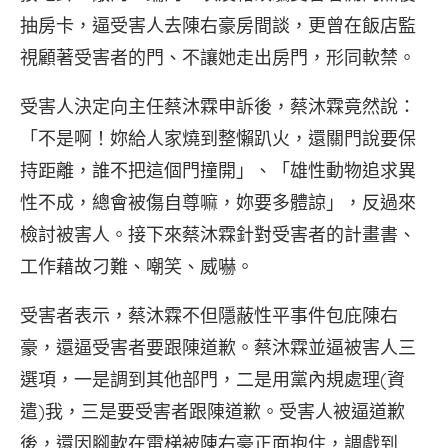
抽房卡，逼受害人去陳右豪房間談，更曾在飯店監
視顧著受害者的門、不讓她走出房門，形同軟禁。
受害人決定向主任蔡沐霖申訴後，蔡沐霖竟然說：
「不是啊！妳給人家燒到整懶趴火，還關門說要保
持距離，誰不把這個門撞開」、「雄性動物追求異
性不成，總會被傷自尊嘛，妳要多體諒」，反過來
檢討被害人。接下來蔡沐霖針對受害者的計畫書、
工作藉故刁難、嘲笑、威嚇。
受害者表示，蔡沐霖不但隱蔽性平事件包庇陳右
豪，還逼受害者要跟陳道歉。蔡沐霖並逼被害人三
選項，一是調到其他部門，二是用黨內規處理(資
遣)我，三是要受害者跟陳道歉。受害人被逼道歉
後，還因腳軟在電梯被陳右豪正面抱住，調戲到