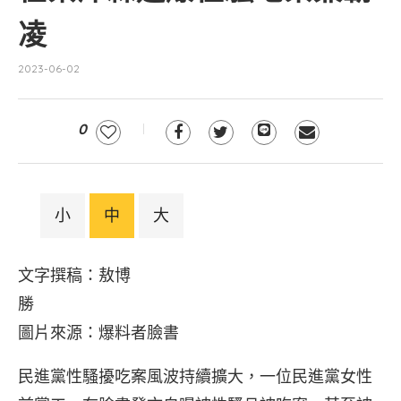
凌
2023-06-02
0
小
中
大
文字撰稿：敖博
勝
圖片來源：爆料者臉書
民進黨性騷擾吃案風波持續擴大，一位民進黨女性