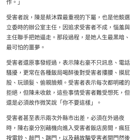
作。」
受害者說，陳是蔡沐霖最重視的下屬，也是他競選
立委時的辦公室主任，因追求受害者不成，惱羞與
主任聯手把她逼走。那段過程，是她人生最黑暗、
最可怕的噩夢。
受害者還原事發經過，表示陳右豪不只訊息、電話
騷擾，更常在各種飯局喝醉後對受害者摟腰、摸屁
股、玩頭髮、偷親臉頰。受害者表示每次都明確的
拒絕，但陳未收斂，這些事情受害者難受想死，但
還是必須故作微笑說「你不要這樣」。
受害者甚至表示兩次外縣市出差，必須在外過夜
時，陳右豪分別藉機向進入受害者飯店房間，瘋狂
按電鈴、敲門、踹門，以及藉故騙受害者開門然後