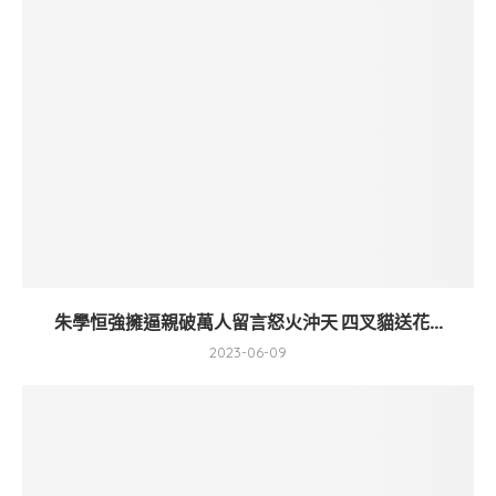
朱學恒強擁逼親破萬人留言怒火沖天 四叉貓送花...
2023-06-09