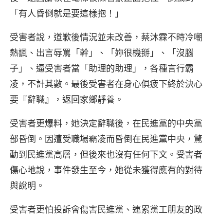
「有人昏倒就是要這樣抱！」
受害者說，道歉後情況並未改善，蔡沐霖不時冷嘲
熱諷、出言辱罵「幹」、「妳很機掰」、「沒腦
子」、逼受害者當「助理的助理」，各種言行霸
凌，不計其數。最後受害者在身心俱疲下終於決心
要『辭職』，返回家鄉靜養。
受害者更爆料，她決定辭職後，在民進黨的中央黨
部昏倒。因遭受職場霸凌而昏倒在民進黨中央，驚
動到民進黨高層，但後來也沒有任何下文。受害者
傷心地說，事件發生至今，她從未獲得應有的對待
與說明。
受害者更怕投訴會傷害民進黨、連累黨工朋友的政