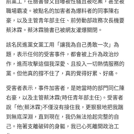
前黨工，在臉書發文自曝被性騷且被吃案，甚至被
職場霸凌。被點名的加害者為爆料者的同事陳右
豪，以及主管青年部主任、前勞動部政務次長機要
蔡沐霖。蔡沐霖臉書已被網友灌爆關閉。
該名民進黨女黨工用「讓我為自己勇敢一次」為
題，表示任何的受害事件，都會被上升為政治炒
作，進而攻擊這個我深愛、且投入一切熱情服務的
黨。但他真的撐不住了，真的覺得好累、好痛。
受害者表示，事件加害者，是她當時的部門同仁陳
右豪，以及主管蔡沐霖(時任青年部主任)。受害者
說「他(蔡沐霖)不僅沒有接住我，更狠狠地把我踹
到無底深淵，直到現在，我仍無法拾起完整的自
己。拖著支離破碎的身軀，我已心死離開政治工