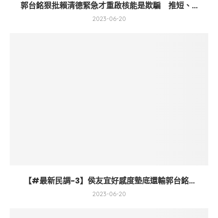
郭台銘狠批賴清德緊急才重啟核能是欺騙 推短、...
2023-06-20
【#最新民調-3】侯友宜好感度墊底還輸郭台銘...
2023-06-20