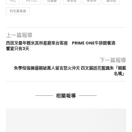
ME2
METOO
性騷擾
朱學恆
朱學恒
鍾沛君
阿宅萬事通
上一篇報導
西班牙最年輕米其林星廚來台客座 PRIME ONE牛排館餐酒
饗宴只有3天
下一篇報導
朱學恒強擁逼親破萬人留言怒火沖天 四叉貓送花籃諷朱「親藍
名嘴」
相關報導