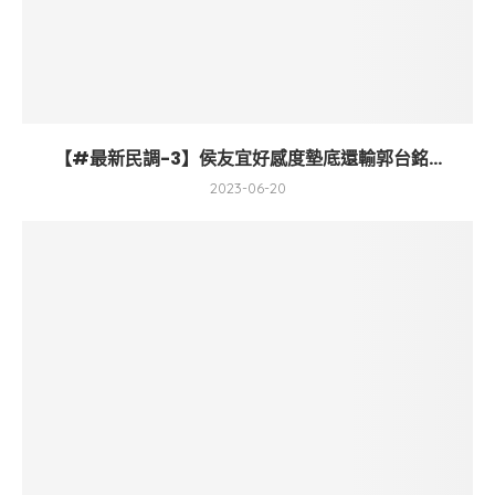
【#最新民調-3】侯友宜好感度墊底還輸郭台銘...
2023-06-20