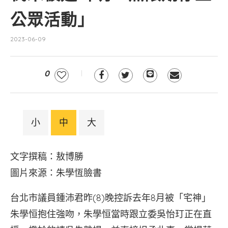
公眾活動」
2023-06-09
0
小
中
大
文字撰稿：敖博勝
圖片來源：朱學恆臉書
台北市議員鍾沛君昨(8)晚控訴去年8月被「宅神」
朱學恒抱住強吻，朱學恒當時跟立委吳怡玎正在直