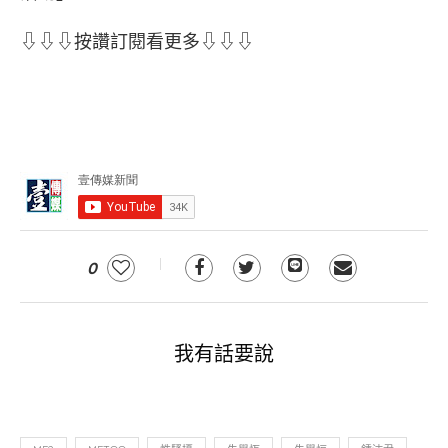
⇩⇩⇩按讚訂閱看更多⇩⇩⇩
0
我有話要說