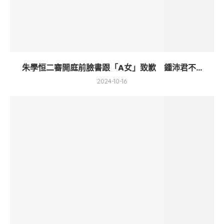
朱學恒二審開庭前臉書跟「A女」致歉 鍾沛君不...
2024-10-16