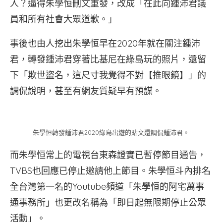
人？逼得朱學恒刪文重發，改成「在此向鍾沛君議
員和所有社會大眾道歉。」
事後也由人挖出朱學恒早在2020年就在關注鍾沛
君，轉發鍾沛君穿著比基尼在綠島玩的照片，還留
下「欺世盜名，這尺寸我覺得不對【推眼鏡】」的
調侃說明，甚至有網友質疑早有預謀。
朱學恒轉發鍾沛君2020綠島出遊的貼文還調侃鍾沛君。
而朱學恒常上的電視台東森證實已暫停節目通告，
TVBS也回應已停止邀請他上節目。朱學恒斗內排名
全台灣第一名的Youtube頻道「朱學恒的阿宅萬事
通事務所」也更改名稱為「即日起無限期停止公眾
活動」。