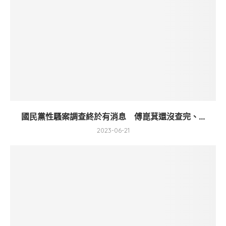
國民黨性騷案調查終於有消息 傅崑萁還沒查完、...
2023-06-21