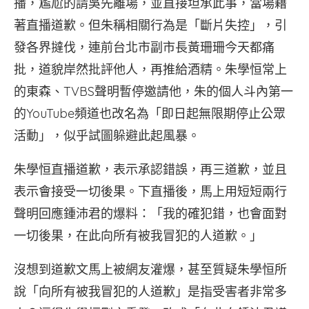
播，尷尬的請吳先離場，並直接坦承此事，當場藉
著直播道歉。但朱稱相關行為是「斷片失控」，引
發各界撻伐，連前台北市副市長黃珊珊今天都痛
批，道貌岸然批評他人，再推給酒精。朱學恒常上
的東森、TVBS聲明暫停邀請他，朱的個人斗內第一
的YouTube頻道也改名為「即日起無限期停止公眾
活動」，似乎試圖躲避此起風暴。
朱學恒直播道歉，表示承認錯誤，再三道歉，並且
表示會接受一切後果。下直播後，馬上用短短兩行
聲明回應鍾沛君的爆料：「我的確犯錯，也會面對
一切後果，在此向所有被我冒犯的人道歉。」
沒想到道歉文馬上被網友灌爆，甚至質疑朱學恒所
說「向所有被我冒犯的人道歉」是指受害者非常多