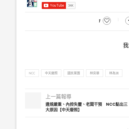
1
我
NCC
中天撤照
國民黨團
林奕華
林為洲
上一篇報導
違規嚴重、內控失靈、老闆干預 NCC點出三
大原因【中天廢照】