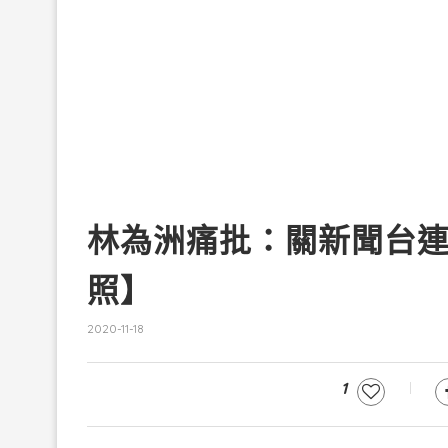
林為洲痛批：關新聞台
照】
2020-11-18
1