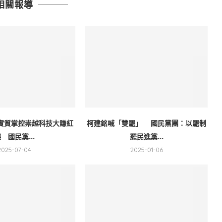
相關報導
實質掌控崇越科技大賺紅
柯建銘喊「雙罷」 國民黨團：以罷制
 國民黨...
罷民進黨...
2025-07-04
2025-01-06