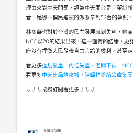
理由來對中天開罰，認為中天關台是「箝制新
看，是哪一個民進黨的派系拿到52台的執照
林奕華也對於台灣的民主發展感到失望，她宣告
NCC以7:0的結果出來，這一面倒的結論，
府沒有捍衛人民發表自由言論的權利，甚至走
看更多
違規嚴重、內控失靈、老闆干預 NC
看更多
中天出局誰來補？陳耀祥盼給公廣集團
⇩⇩⇩按讚訂閱看更多⇩⇩⇩