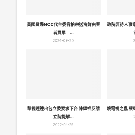
黃國昌爆NCC代主委翁柏宗送海鮮由業
政院要待人事
者買單 ...
2024-09-20
華視連連出包立委要求下台 陳耀祥反請
鏡電視之亂 蔡
立院提解...
2022-04-25