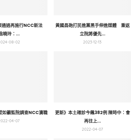
案通過再施行NCC新法
黃國昌砲打民進黨黑手伸進媒體 重返
翁曉玲：...
立院將優先...
2024-08-02
2023-12-13
壁如籲監院調查NCC瀆職
更新》本土確診今飆382例 陳時中：會
再往上...
2022-04-07
2022-04-07