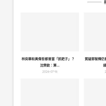
林奕華和黃偉哲都曾當「抓耙子」？
質疑郭智輝仍
沈榮欽：算...
錢
2026-07-16