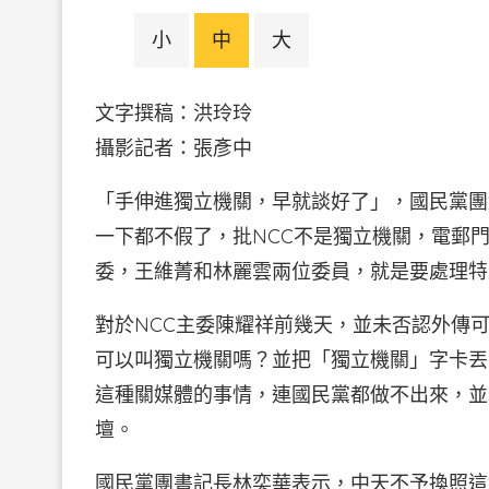
小
中
大
文字撰稿：洪玲玲
攝影記者：張彥中
「手伸進獨立機關，早就談好了」，國民黨團
一下都不假了，批NCC不是獨立機關，電郵
委，王維菁和林麗雲兩位委員，就是要處理特
對於NCC主委陳耀祥前幾天，並未否認外傳
可以叫獨立機關嗎？並把「獨立機關」字卡丟
這種關媒體的事情，連國民黨都做不出來，並
壇。
國民黨團書記長林奕華表示，中天不予換照這