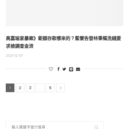
高嘉瑜家暴案》鉅額存款哪來的？藍營告發林秉樞洗錢要
求檢調查金流
2021-12-07
2
3
5
1
...