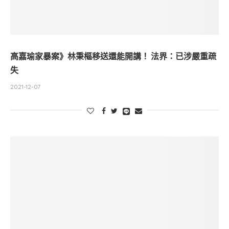
高嘉瑜家暴案》林秉樞移送還能開講！ 法界：已涉嚴重疏
失
2021-12-07