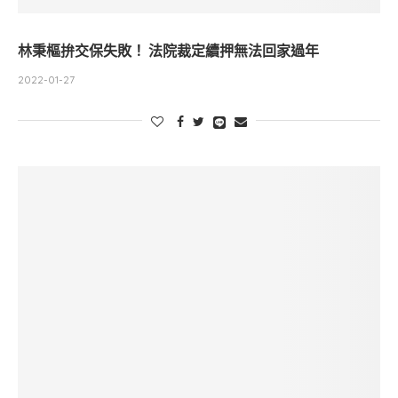
林秉樞拚交保失敗！ 法院裁定續押無法回家過年
2022-01-27