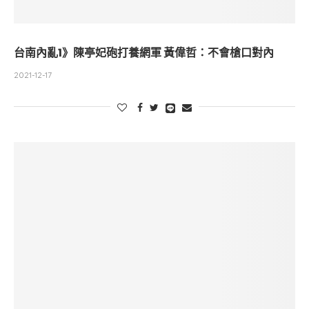
台南內亂1》陳亭妃砲打養網軍 黃偉哲：不會槍口對內
2021-12-17