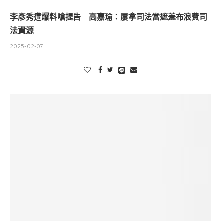
李彥秀遭爆料嗆提告 高嘉瑜：屢拿司法當遮羞布浪費司
法資源
2025-02-07