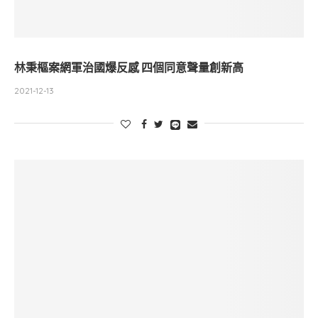
林秉樞案網軍治國爆反感 四個同意聲量創新高
2021-12-13