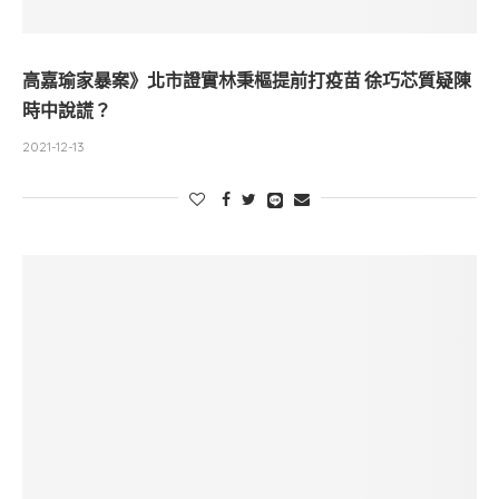
高嘉瑜家暴案》北市證實林秉樞提前打疫苗 徐巧芯質疑陳
時中說謊？
2021-12-13