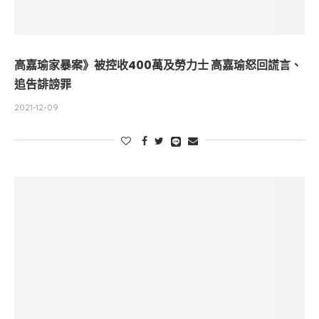
高嘉瑜家暴案》被控收400萬及勞力士 高嘉瑜怒回謊言、
追告誹謗罪
2021-12-09