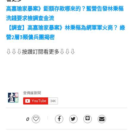
高嘉瑜家暴案》鉅額存款哪來的？藍營告發林秉樞
洗錢要求檢調查金流
【調查】高嘉瑜家暴案》林秉樞為網軍軍火商？ 綠
營2層3類傭兵團揭密
⇩⇩⇩按讚訂閱看更多⇩⇩⇩
0