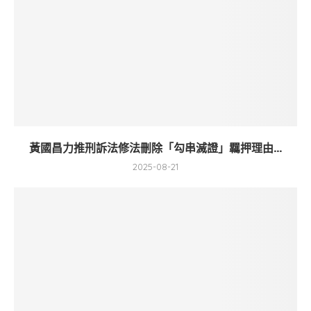
黃國昌力推刑訴法修法刪除「勾串滅證」羈押理由...
2025-08-21