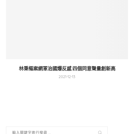
林秉樞案網軍治國爆反感 四個同意聲量創新高
2021-12-13