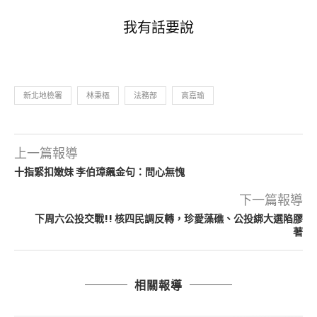
我有話要說
新北地檢署
林秉樞
法務部
高嘉瑜
上一篇報導
十指緊扣嫩妹 李伯璋飆金句：問心無愧
下一篇報導
下周六公投交戰!! 核四民調反轉，珍愛藻礁、公投綁大選陷膠
著
相關報導