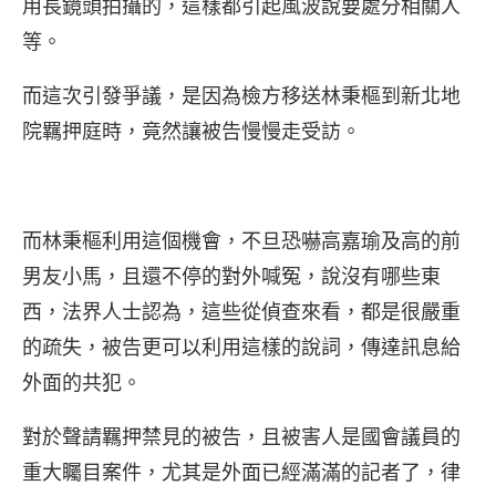
用長鏡頭拍攝的，這樣都引起風波說要處分相關人
等。
而這次引發爭議，是因為檢方移送林秉樞到新北地
院羈押庭時，竟然讓被告慢慢走受訪。
而林秉樞利用這個機會，不旦恐嚇高嘉瑜及高的前
男友小馬，且還不停的對外喊冤，說沒有哪些東
西，法界人士認為，這些從偵查來看，都是很嚴重
的疏失，被告更可以利用這樣的說詞，傳達訊息給
外面的共犯。
對於聲請羈押禁見的被告，且被害人是國會議員的
重大矚目案件，尤其是外面已經滿滿的記者了，律