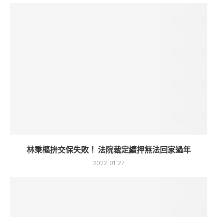
林秉樞拚交保失敗！ 法院裁定續押無法回家過年
2022-01-27