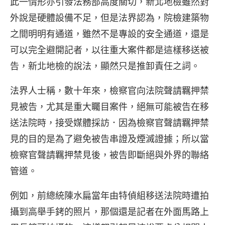
此一情形亦引發法務部高度關切，新北地檢雖然對
外說是硬體設備不足，但是法界認為，院檢建築物
之間明明有通道，雖然不是專設的安全通道，還是
可以完全避開記者，以往重大案件都是這樣移送被
告，新北地檢的說法，顯然只是推卸責任之詞。
法界人士稱，數十年來，檢察官向法院聲請羈押禁
見被告，尤其是重大矚目案件，絕無可能被告在移
送法院時，接受媒體採訪．因為檢察官聲請羈押禁
見的目的是為了避免被告串證及煙滅證據；所以當
檢察官聲請羈押禁見後，被告即斷絕與外界的聯絡
管道。
例如，前總統陳水扁當年由特偵組移送法院時遭拍
攝到高舉手銬的照片，那個還是記者在外面馬路上