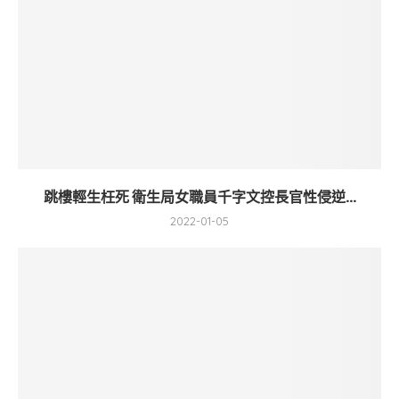
跳樓輕生枉死 衛生局女職員千字文控長官性侵逆...
2022-01-05