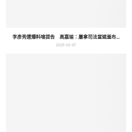
李彥秀遭爆料嗆提告 高嘉瑜：屢拿司法當遮羞布...
2025-02-07