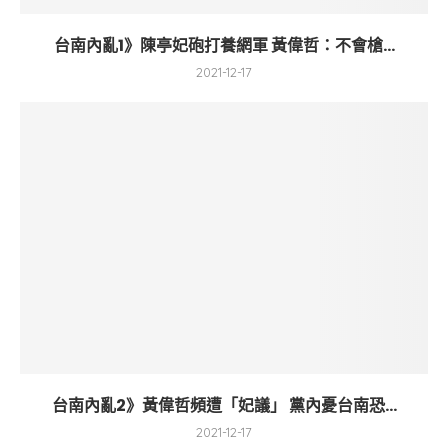
台南內亂1》陳亭妃砲打養網軍 黃偉哲：不會槍...
2021-12-17
台南內亂2》黃偉哲頻遭「妃議」 黨內憂台南恐...
2021-12-17