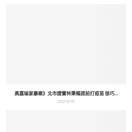
高嘉瑜家暴案》北市證實林秉樞提前打疫苗 徐巧...
2021-12-13