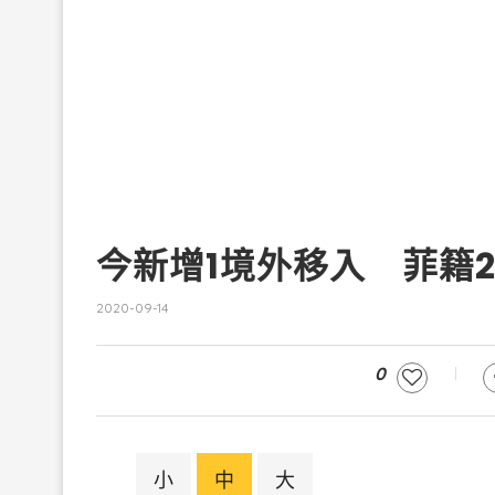
今新增1境外移入 菲籍
2020-09-14
0
小
中
大