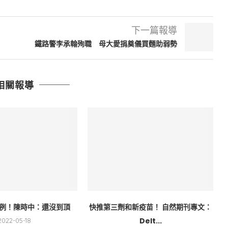
下一篇報導
鐵路警李承翰殉職 母大愛捐奠儀買麵助弱勢
相關報導
萬例！陳時中：還沒到頂
快推第三劑和新疫苗！ 自然期刊專文：
Delt...
2022-05-18