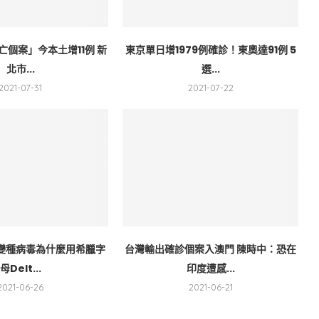
亡個案」今本土增11例 新
東京單日增1979例確診！東奧達91例 5
北市...
選...
2021-07-31
2021-07-22
變種病毒為什麼用希臘字
台灣輸出確診個案入澳門 陳時中：恐在
母Delt...
印度遭感...
2021-06-26
2021-06-21