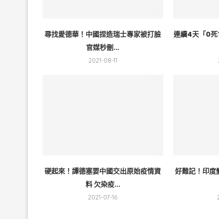
尋找愛德華！中國捏造瑞士專家被打臉
連續4天「0死
官媒秒刪...
2021-08-11
硬起來！譚德塞要中國交出原始疫情資
好難記！印度
料 欠染疫...
2021-07-16