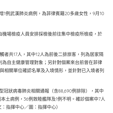
增1例武漢肺炎病例，為菲律賓籍20多歲女性，9月10
，由機場檢疫人員安排採檢後前往集中檢疫所檢疫，於
者共17人，其中12人為前後二排旅客，列為居家隔
列為自主健康管理對象；另針對個案來台前曾在菲律
步與相關單位確認名單及入境情形，並針對已入境者列
新型冠狀病毒肺炎相關通報（含88,690例排除），其中
5例本土病例，36例敦睦艦隊及1例不明。確診個案中7人
（文：指揮中心／圖：指揮中心）