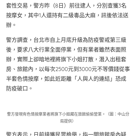
套性交易，警方昨（8日）前往逮人，分別查獲3名
按摩女，其中1人還持有二級毒品大麻，訊後依法送
辦。
警方調查，台北市自上月底升級為防疫警戒第三級
後，要求八大行業全面停業，但有業者雖然表面照
辦，實際上卻暗地裡將旗下小姐打散，潛入出租套
房、旅館內，以每次2500元到3000元不等價錢從事
半套色情按摩，如此近距離「人與人的連結」恐成
防疫破口。
警方發現有色情按摩業者將旗下小姐藏在旅館偷偷營業。（圖：中山分
局提供）
警方表示，日前接獲民眾檢舉，指一間旅館房內疑