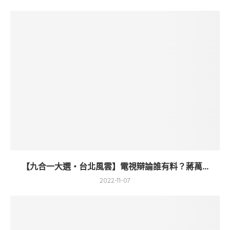
【九合一大選・台北風雲】電視辯論誰有料？蔣萬...
2022-11-07