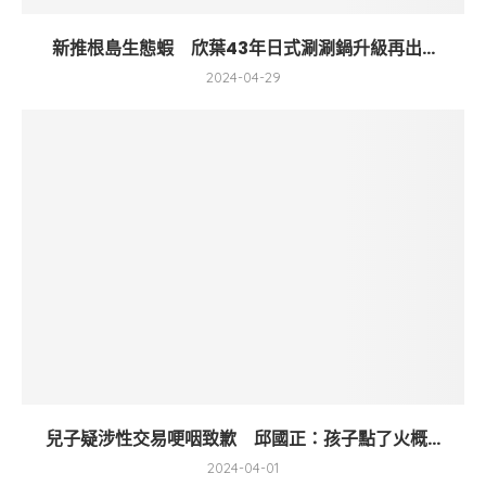
新推根島生態蝦 欣葉43年日式涮涮鍋升級再出...
2024-04-29
兒子疑涉性交易哽咽致歉 邱國正：孩子點了火概...
2024-04-01