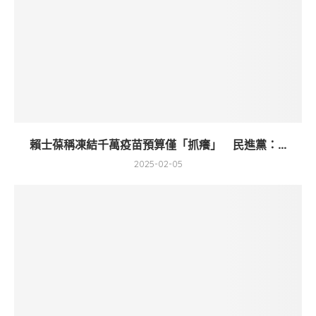
賴士葆稱凍結千萬疫苗預算僅「抓癢」 民進黨：...
2025-02-05