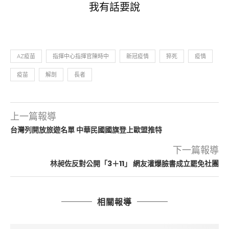
我有話要說
AZ疫苗
指揮中心指揮官陳時中
新冠疫情
猝死
疫情
疫苗
解剖
長者
上一篇報導
台灣列開放旅遊名單 中華民國國旗登上歐盟推特
下一篇報導
林昶佐反對公開「3＋11」 網友灌爆臉書成立罷免社團
相關報導