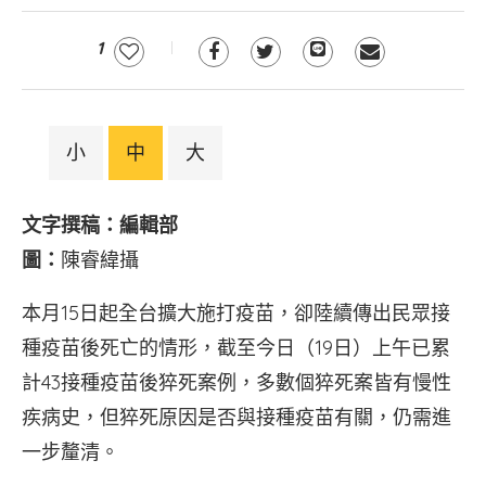
1
小
中
大
文字撰稿：編輯部
圖：
陳睿緯攝
本月15日起全台擴大施打疫苗，卻陸續傳出民眾接
種疫苗後死亡的情形，截至今日（19日）上午已累
計43接種疫苗後猝死案例，多數個猝死案皆有慢性
疾病史，但猝死原因是否與接種疫苗有關，仍需進
一步釐清。