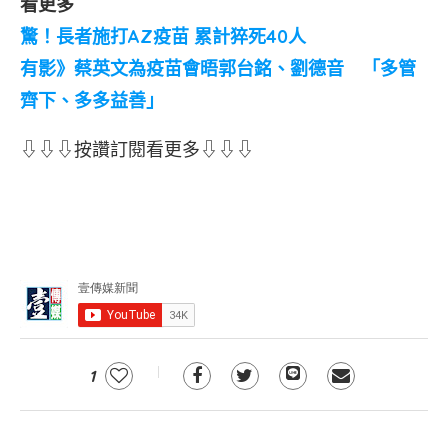
看更多
驚！長者施打AZ疫苗 累計猝死40人
有影》蔡英文為疫苗會晤郭台銘、劉德音 「多管
齊下、多多益善」
⇩⇩⇩按讚訂閱看更多⇩⇩⇩
1