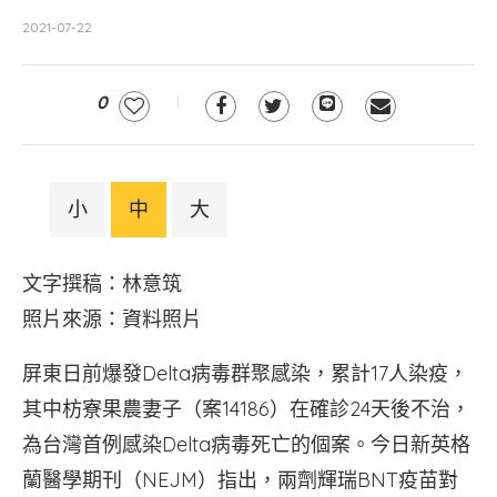
2021-07-22
0
小
中
大
文字撰稿：林意筑
照片來源：資料照片
屏東日前爆發Delta病毒群聚感染，累計17人染疫，
其中枋寮果農妻子（案14186）在確診24天後不治，
為台灣首例感染Delta病毒死亡的個案。今日新英格
蘭醫學期刊（NEJM）指出，兩劑輝瑞BNT疫苗對