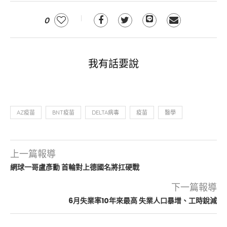
0
我有話要說
AZ疫苗
BNT疫苗
DELTA病毒
疫苗
醫學
上一篇報導
網球一哥盧彥勳 首輪對上德國名將扛硬戰
下一篇報導
6月失業率10年來最高 失業人口暴增、工時銳減