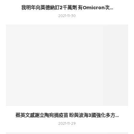
我明年向莫德納訂2千萬劑 有Omicron次...
2021-11-30
蔡英文感謝立陶宛捐疫苗 盼與波海3國強化多方...
2021-11-29