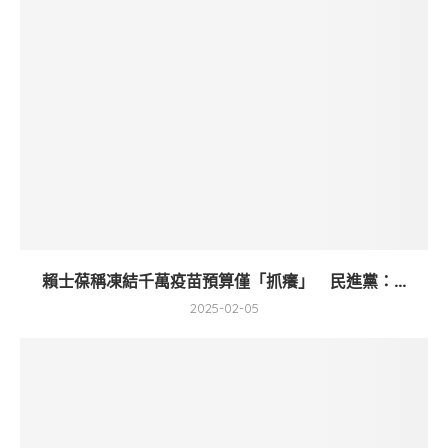
賴士葆稱凍結千萬疫苗預算僅「抓癢」 民進黨：...
2025-02-05