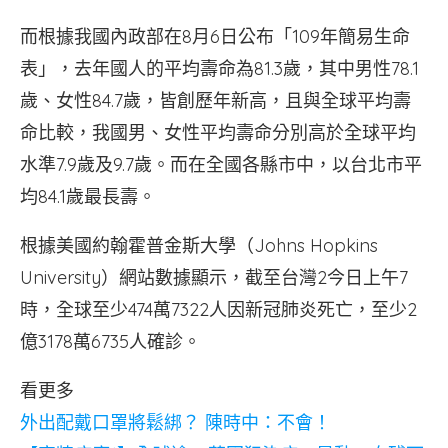
而根據我國內政部在8月6日公布「109年簡易生命
表」，去年國人的平均壽命為81.3歲，其中男性78.1
歲、女性84.7歲，皆創歷年新高，且與全球平均壽
命比較，我國男、女性平均壽命分別高於全球平均
水準7.9歲及9.7歲。而在全國各縣市中，以台北市平
均84.1歲最長壽。
根據美國約翰霍普金斯大學（Johns Hopkins
University）網站數據顯示，截至台灣2今日上午7
時，全球至少474萬7322人因新冠肺炎死亡，至少2
億3178萬6735人確診。
看更多
外出配戴口罩將鬆綁？ 陳時中：不會！