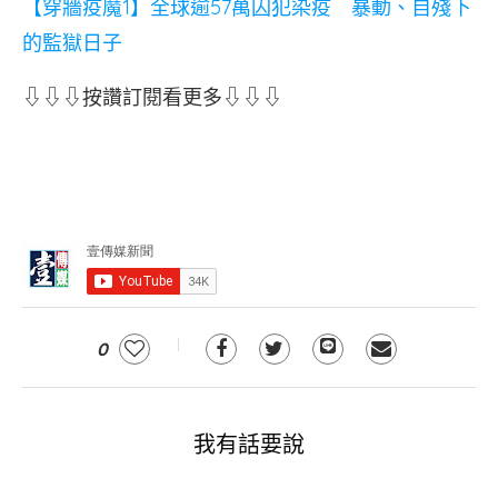
【穿牆疫魔1】全球逾57萬囚犯染疫 暴動、自殘下
的監獄日子
⇩⇩⇩按讚訂閱看更多⇩⇩⇩
0
我有話要說