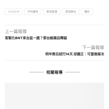
COVID-19
平均壽命
新冠疫情
新冠肺炎
確診
上一篇報導
客製化BNT來台延一週？郭台銘親自釋疑
下一篇報導
明年教召試行14天 邱國正：可當做兩次
相關報導