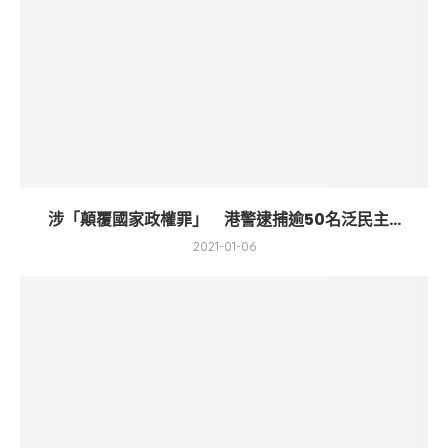
涉「顛覆國家政權罪」 港警逮捕逾50名泛民主...
2021-01-06