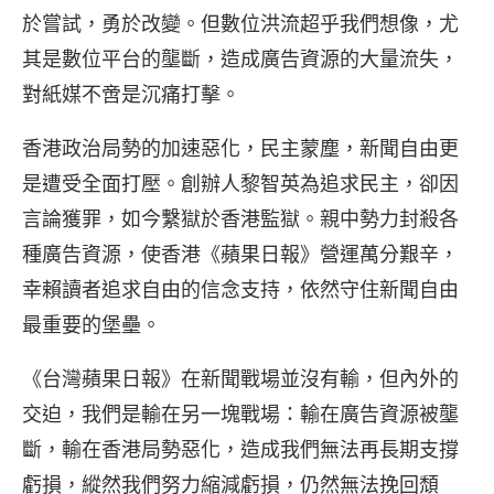
於嘗試，勇於改變。但數位洪流超乎我們想像，尤
其是數位平台的壟斷，造成廣告資源的大量流失，
對紙媒不啻是沉痛打擊。
香港政治局勢的加速惡化，民主蒙塵，新聞自由更
是遭受全面打壓。創辦人黎智英為追求民主，卻因
言論獲罪，如今繫獄於香港監獄。親中勢力封殺各
種廣告資源，使香港《蘋果日報》營運萬分艱辛，
幸賴讀者追求自由的信念支持，依然守住新聞自由
最重要的堡壘。
《台灣蘋果日報》在新聞戰場並沒有輸，但內外的
交迫，我們是輸在另一塊戰場：輸在廣告資源被壟
斷，輸在香港局勢惡化，造成我們無法再長期支撐
虧損，縱然我們努力縮減虧損，仍然無法挽回頹