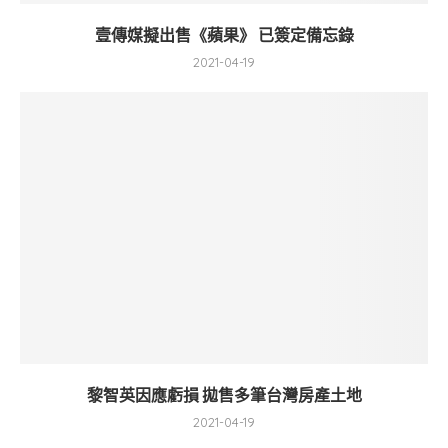
壹傳媒擬出售《蘋果》 已簽定備忘錄
2021-04-19
黎智英因應虧損 拋售多筆台灣房產土地
2021-04-19