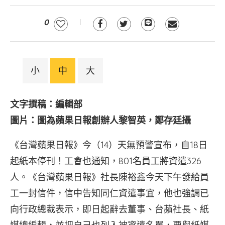
0
小
中
大
文字撰稿：編輯部
圖片：圖為蘋果日報創辦人黎智英，鄭存廷攝
《台灣蘋果日報》今（14）天無預警宣布，自18日
起紙本停刊！工會也通知，801名員工將資遣326
人。《台灣蘋果日報》社長陳裕鑫今天下午發給員
工一封信件，信中告知同仁資遣事宜，他也強調已
向行政總裁表示，即日起辭去董事、台蘋社長、紙