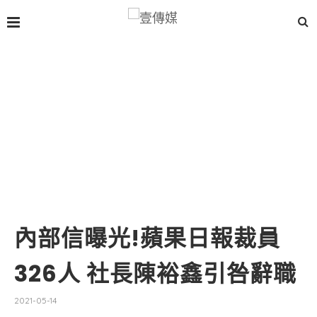
內部信曝光!蘋果日報裁員
326人 社長陳裕鑫引咎辭職
2021-05-14