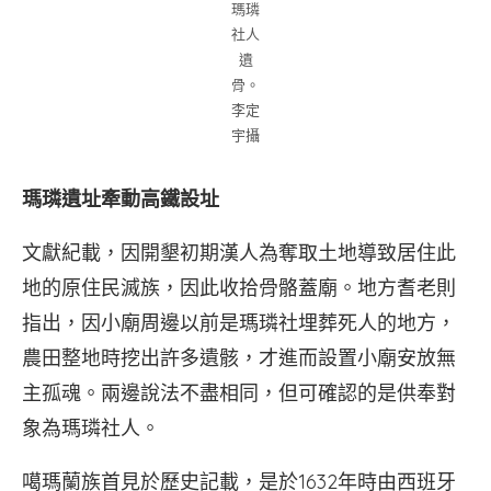
瑪璘
社人
遺
骨。
李定
宇攝
瑪璘遺址牽動高鐵設址
文獻紀載，因開墾初期漢人為奪取土地導致居住此
地的原住民滅族，因此收拾骨骼蓋廟。地方耆老則
指出，因小廟周邊以前是瑪璘社埋葬死人的地方，
農田整地時挖出許多遺骸，才進而設置小廟安放無
主孤魂。兩邊說法不盡相同，但可確認的是供奉對
象為瑪璘社人。
噶瑪蘭族首見於歷史記載，是於1632年時由西班牙