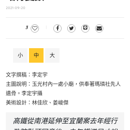
2021-09-20
3
小
中
大
文字撰稿：李定宇
主圖說明：玉光村內一處小廟，供奉著瑪璘社先人
遺骨。李定宇攝
美術設計：林佳欣、姜峻傑
高鐵從南港延伸至宜蘭案去年經行