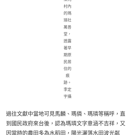
村內
的瑪
璘社
萬善
堂，
透露
著早
期原
民居
住的
痕
跡。
李定
宇攝
過往文獻中當地可見馬麟、瑪僯、瑪璘等稱呼，直
到國民政府來台後，認為瑪璘文字意涵不吉祥，又
因當時的農田多為水稻田，陽光灑落水田波光粼