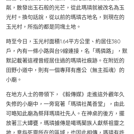
粼，散發出玉石般的光芒，從此瑪璘就被改名為玉
光村。換句話說，從以前的瑪璘古地名，到現在的
玉光村，所指的都是同塊土地。
時至今日，玉光村面積1.64平方公里、約居住380
戶，內有一條小路與台9線連接，名「瑪僯路」，默
默記載著這裡曾經居住過的瑪璘社痕跡。在附近的
田野小道中，則有一個專拜有應公（無主孤魂）的
小廟。
在地方人士的帶領下，《毅傳媒》走進這外觀年久
失修的小廟中，一旁寫著「瑪璘社萬善堂」，由此
可略知此廟為祭拜瑪璘社先人。在神桌的後方，擺
放著三大罈甕，瑪璘據傳是噶瑪蘭族人獻祭祖靈之
地，意指死靈所在的區域，也因此相傳，瑪璘有許