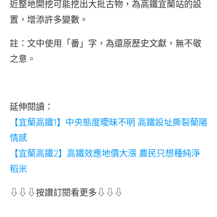
近整地開挖可能挖出大批古物，為高鐵宜蘭站的設
置，增添許多變數。
註：文中使用「番」字，為還原歷史文獻，無不敬
之意。
延伸閱讀：
【宜蘭高鐵1】中央態度曖昧不明 高鐵設址撕裂蘭陽
情感
【宜蘭高鐵2】高鐵效應地價大漲 農民只想種純淨
稻米
⇩⇩⇩按讚訂閱看更多⇩⇩⇩