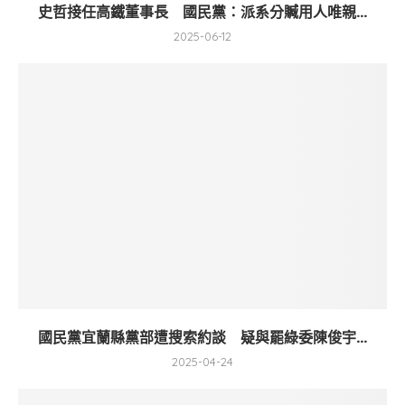
史哲接任高鐵董事長 國民黨：派系分贓用人唯親...
2025-06-12
國民黨宜蘭縣黨部遭搜索約談 疑與罷綠委陳俊宇...
2025-04-24