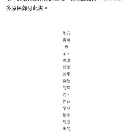
多原民葬身此處。
地方
耆老
表
示，
瑪璘
社萬
善堂
存放
的罈
內，
仍有
早期
整地
時挖
出的