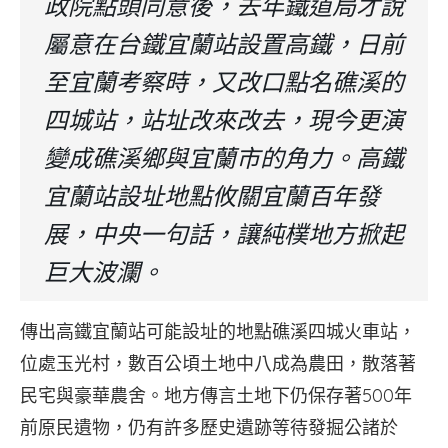
政院點頭同意後，去年鐵道局才說
屬意在台鐵宜蘭站設置高鐵，日前
至宜蘭考察時，又改口點名礁溪的
四城站，站址改來改去，現今更演
變成礁溪鄉與宜蘭市的角力。高鐵
宜蘭站設址地點攸關宜蘭百年發
展，中央一句話，讓純樸地方掀起
巨大波瀾。
傳出高鐵宜蘭站可能設址的地點礁溪四城火車站，
位處玉光村，數百公頃土地中八成為農田，散落著
民宅與豪華農舍。地方傳言土地下仍保存著500年
前原民遺物，仍有許多歷史遺跡等待發掘公諸於