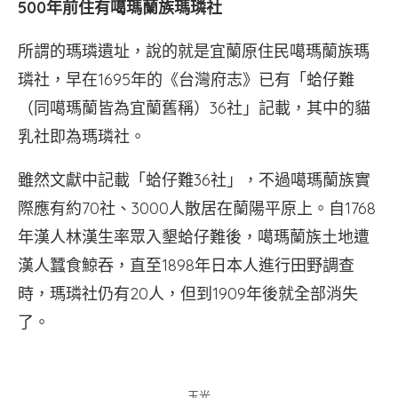
500年前住有噶瑪蘭族瑪璘社
所謂的瑪璘遺址，說的就是宜蘭原住民噶瑪蘭族瑪
璘社，早在1695年的《台灣府志》已有「蛤仔難
（同噶瑪蘭皆為宜蘭舊稱）36社」記載，其中的貓
乳社即為瑪璘社。
雖然文獻中記載「蛤仔難36社」，不過噶瑪蘭族實
際應有約70社、3000人散居在蘭陽平原上。自1768
年漢人林漢生率眾入墾蛤仔難後，噶瑪蘭族土地遭
漢人蠶食鯨吞，直至1898年日本人進行田野調查
時，瑪璘社仍有20人，但到1909年後就全部消失
了。
玉光