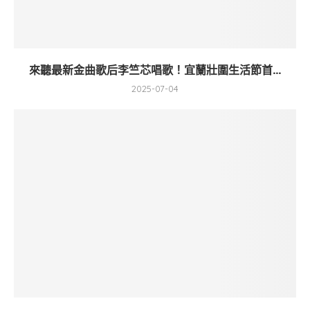
來聽最新金曲歌后李竺芯唱歌！宜蘭壯圍生活節首...
2025-07-04