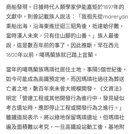
商船發現。日據時代人類學家伊能嘉矩於1897年的
文獻中，則曾記載族人說法：「我祖先從mareryan
乘船出海，沿海東進迂迴三貂角後，抵達蛤仔難，
當時漢人未來，只有住山腳的山番。」族人最後
說，這是數百年前的事了。因此推斷，早在西元
1600年以前，噶瑪蘭族就已踏上宜蘭。
當年的噶瑪蘭族瑪璘社居住土地，事隔5個世紀後，
如今可能成為高鐵預定地，而因瑪璘社過往為葬送
亡者之地，數百年來未曾大規模開發，《文資法》
明定「營建工程或其他開發行為進行中，發見疑似
考古遺址時，應即停止工程或開發行為之進行。」
雖鐵道局表示，將以綠地保留瑪璘遺址，但瑪璘社
遍及面積難以考究，一旦高鐵設站動工後，基地附