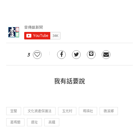
3
我有話要說
宜蘭
文化資產保護法
玉光村
瑪璘社
礁溪鄉
葛瑪蘭
遺址
高鐵