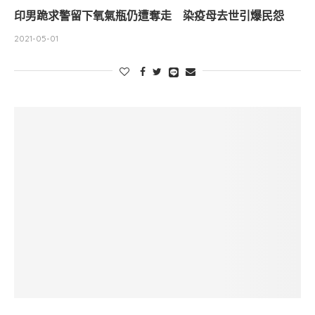
印男跪求警留下氧氣瓶仍遭奪走 染疫母去世引爆民怨
2021-05-01