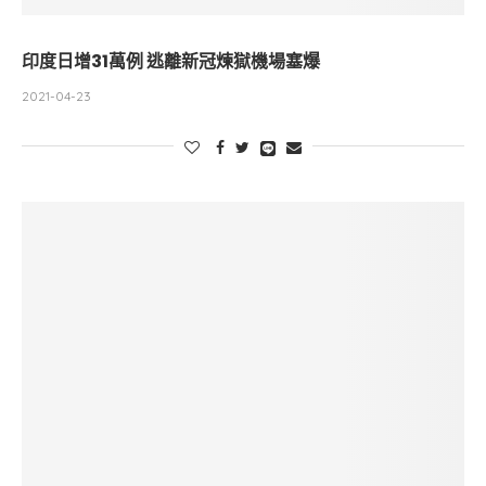
印度日增31萬例 逃離新冠煉獄機場塞爆
2021-04-23