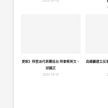
2022-03-02
更新》拜登派代表團抵台 拜會蔡英文、
烏國籲建立反
邱國正
2022-03-01