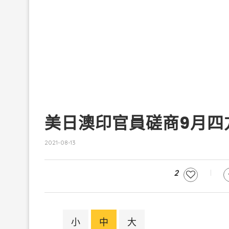
美日澳印官員磋商9月四
2021-08-13
2
小
中
大