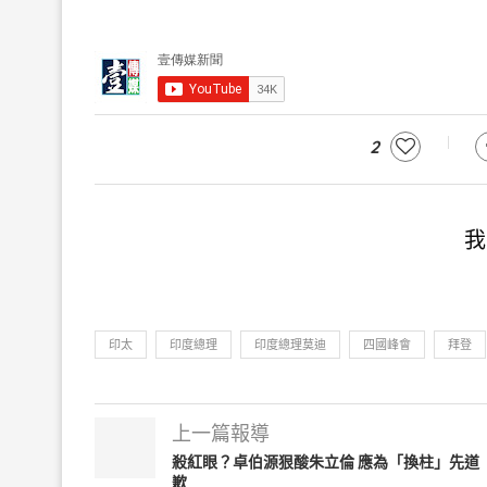
2
我
印太
印度總理
印度總理莫迪
四國峰會
拜登
上一篇報導
殺紅眼？卓伯源狠酸朱立倫 應為「換柱」先道
歉