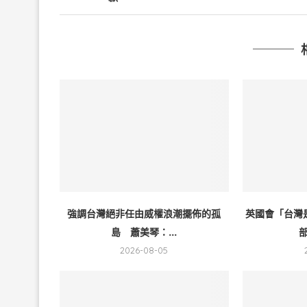
強調台灣絕非任由威權浪潮擺佈的孤
英國會「台灣
島 蕭美琴：...
部
2026-08-05