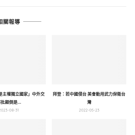
相關報導
是主權獨立國家」中外交
拜登：若中國侵台 美會動用武力保衛台
批顛倒是...
灣
2023-08-31
2022-05-23