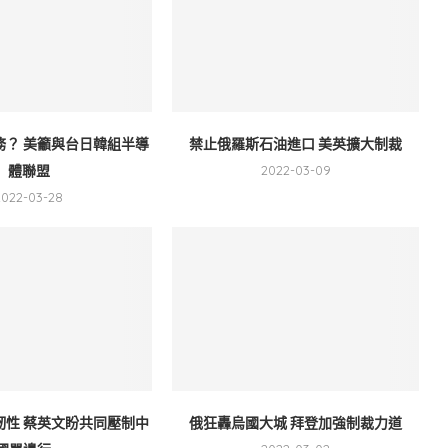
務？ 美籲與台日韓組半導
禁止俄羅斯石油進口 美英擴大制裁
體聯盟
2022-03-09
2022-03-28
靭性 蔡英文盼共同壓制中
俄狂轟烏國大城 拜登加強制裁力道