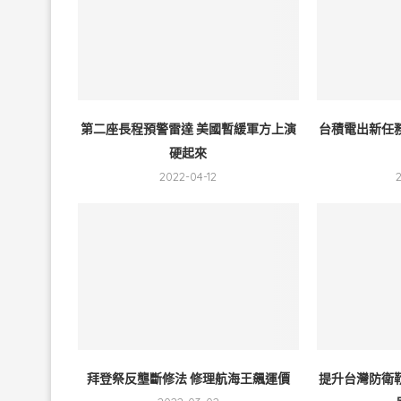
第二座長程預警雷達 美國暫緩軍方上演
台積電出新任
硬起來
2022-04-12
拜登祭反壟斷修法 修理航海王飆運價
提升台灣防衛