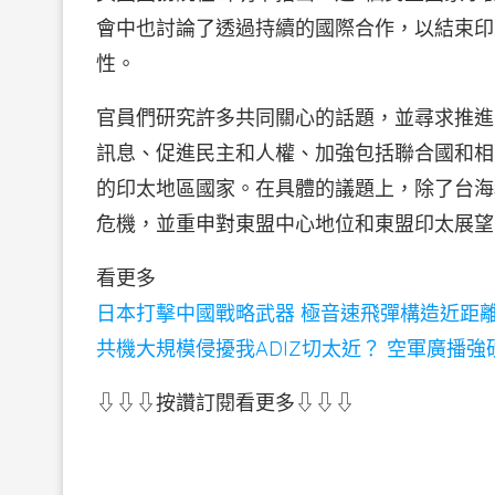
會中也討論了透過持續的國際合作，以結束印太地
性。
官員們研究許多共同關心的話題，並尋求推進
訊息、促進民主和人權、加強包括聯合國和相
的印太地區國家。在具體的議題上，除了台海
危機，並重申對東盟中心地位和東盟印太展望
看更多
日本打擊中國戰略武器 極音速飛彈構造近距
共機大規模侵擾我ADIZ切太近？ 空軍廣播
⇩⇩⇩按讚訂閱看更多⇩⇩⇩