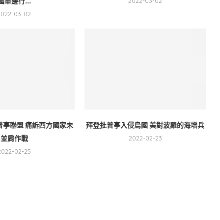
國單邊行...
2022-03-02
2022-03-02
普亭聯盟 痛訴西方國家未
拜登批普亭入侵烏國 美對波羅的海增兵
並肩作戰
2022-02-23
2022-02-25