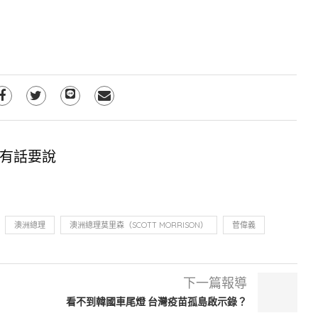
有話要說
澳洲總理
澳洲總理莫里森（SCOTT MORRISON）
菅偉義
下一篇報導
看不到韓國車尾燈 台灣疫苗孤島啟示錄？