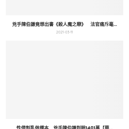
兇手陳伯謙竟想出書《殺人魔之戀》 法官痛斥毫...
2021-03-11
性侵割乳做標本 兇手陳伯謙判賠1401萬【華...