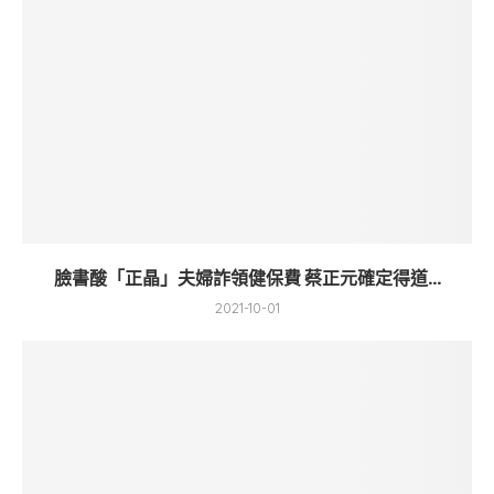
臉書酸「正晶」夫婦詐領健保費 蔡正元確定得道...
2021-10-01