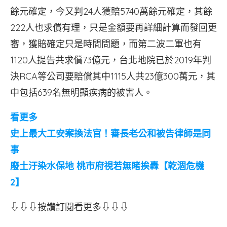
餘元確定，今又判24人獲賠5740萬餘元確定，其餘
222人也求償有理，只是金額要再詳細計算而發回更
審，獲賠確定只是時間問題，而第二波二軍也有
1120人提告共求償73億元，台北地院已於2019年判
決RCA等公司要賠償其中1115人共23億300萬元，其
中包括639名無明顯疾病的被害人。
看更多
史上最大工安案換法官！審長老公和被告律師是同
事
廢土汙染水保地 桃市府視若無睹挨轟【乾涸危機
2】
⇩⇩⇩按讚訂閱看更多⇩⇩⇩