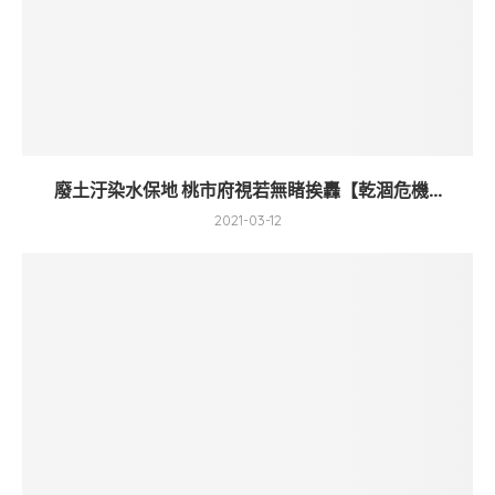
廢土汙染水保地 桃市府視若無睹挨轟【乾涸危機...
2021-03-12