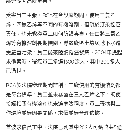
部分發回高院更審。
受害員工主張，RCA在台設廠期間，使用三氯乙
烯、四氯乙烯等不同的有機溶劑，但疏於汙染控管
責任，也未教導員工如何防護毒害，任由將三氯乙
烯等有機溶劑長期傾倒，導致廠區土壤與地下水遭
受嚴重污染，員工後來陸續罹癌發病，2004年提起
求償案時，罹癌員工多達1300餘人，其中200多人
已過世。
RCA於法院審理期間辯稱，工廠使用的有機溶劑都
是符合標準，員工並未暴露在三氯乙烯之下，既使
接觸相關有機溶劑也未達危險程度，員工罹病與工
作環境並無因果關係，求償並無合理依據。
首波求償員工中，法院已判其中262人可獲賠共5億