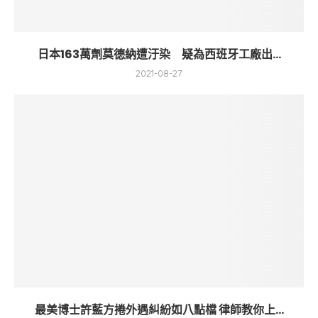
日本163萬劑莫德納遭汙染 疑為西班牙工廠出...
2021-08-27
最美博士許藍方捲外遇糾紛如八點檔 律師教你上...