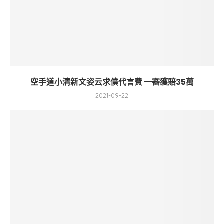
空手道小清新文姿云求償代言費 一審獲賠35萬
2021-09-22