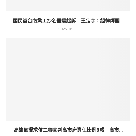
國民黨台南黨工抄名冊遭起訴 王定宇：組律師團...
2025-05-15
高雄氣爆求償二審宣判高市府責任比例8成 高市...