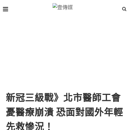
新冠三級戰》北市醫師工會
憂醫療崩潰 恐面對國外年輕
先救慘況！