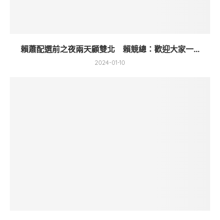
賴蕭配選前之夜兩天顧雙北 賴競總：歡迎大家一...
2024-01-10