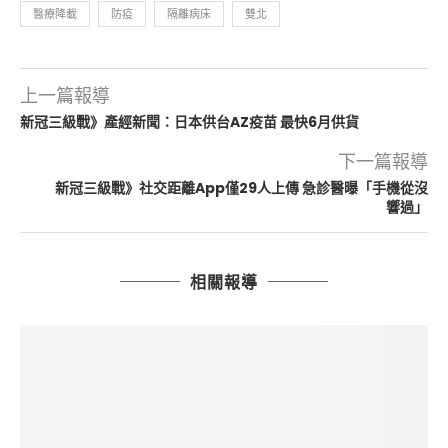
醫療降載
防疫
隔離病床
雙北
上一篇報導
新冠三級戰》產經新聞：日本供台AZ疫苗 最快6月供貨
下一篇報導
新冠三級戰》社交距離App僅29人上傳 急診醫曝「手機從沒
響過」
相關報導