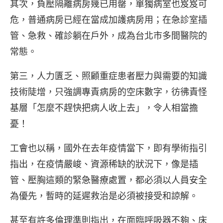
其次，負壓隔離病房幾已用罄，單獨病室也岌岌可
危，普通病房已經在當成加護病房用；在急診室插
管、急救、確診躺在戶外，成為台北市多間醫院的
常態。
第三，人力匱乏、照顧重症患者壓力與需要的知識
技術陡增，只強調專責病房的空床數字，彷彿責怪
基層「怎麼不趕快把病人收上去」，令人相當擔
憂！
工會也以稱，國外在去年疫情當下，即有學術指引
指出，在疫情嚴峻、資源稀缺的狀況下，像是插
管、壓胸這類的緊急醫療處置，都必須以人員安全
為優先，暫時的延遲救治是必須被接受和諒解。
甚至有許多倫理準則指出，在面臨呼吸器不夠、床