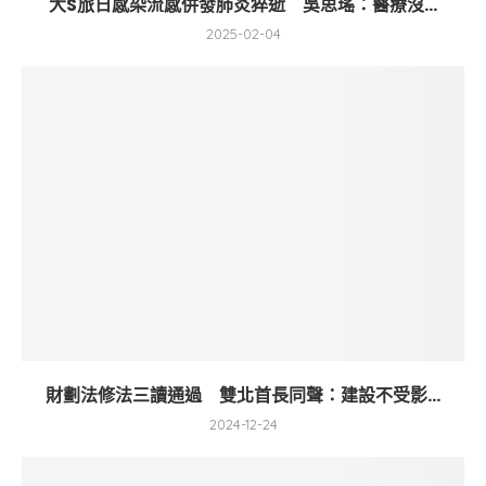
大S旅日感染流感併發肺炎猝逝 吳思瑤：醫療沒...
2025-02-04
財劃法修法三讀通過 雙北首長同聲：建設不受影...
2024-12-24