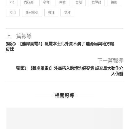
713
內政部
參拜
宗教
宮廟
微解封
抽籤
指引
新冠肺炎
禮拜
筊杯
上一篇報導
獨家》【離岸風電2】風電本土化外資不演了 能源局與地方踢
皮球
下一篇報導
獨家》【離岸風電1】外商捲入跨境洗錢疑雲 調查局大動作介
入偵辦
相關報導