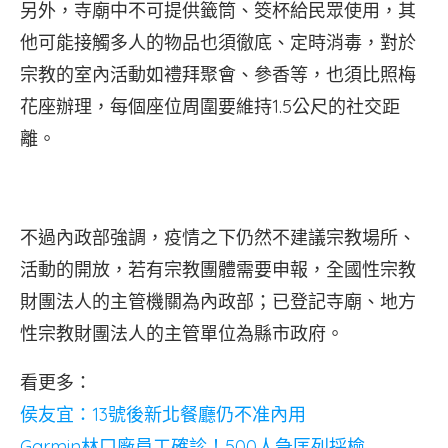
另外，寺廟中不可提供籤筒、筊杯給民眾使用，其
他可能接觸多人的物品也須徹底、定時消毒，對於
宗教的室內活動如禮拜聚會、參香等，也須比照梅
花座辦理，每個座位周圍要維持1.5公尺的社交距
離。
不過內政部強調，疫情之下仍然不建議宗教場所、
活動的開放，若有宗教團體需要申報，全國性宗教
財團法人的主管機關為內政部；已登記寺廟、地方
性宗教財團法人的主管單位為縣市政府。
看更多：
侯友宜：13號後新北餐廳仍不准內用
Garmin林口廠員工確診！500人急匡列採檢