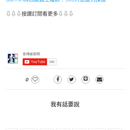
⇩⇩⇩按讚訂閱看更多⇩⇩⇩
0
我有話要說