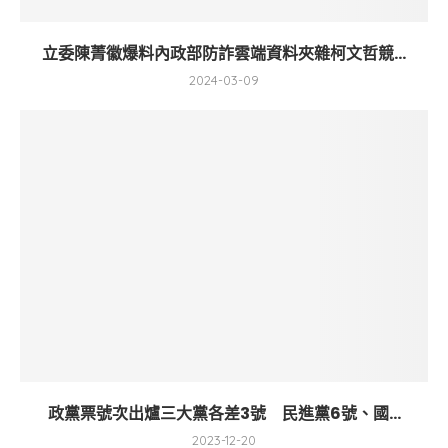
立委陳菁徽爆料內政部防詐雲端資料夾雜柯文哲競...
2024-03-09
政黨票號次出爐三大黨各差3號 民進黨6號、國...
2023-12-20