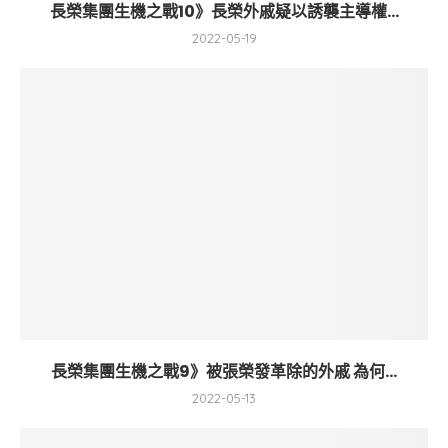
長榮集團生機之戰10》長榮外戚疑以誘襲主導權...
2022-05-19
長榮集團生機之戰9》被張榮發革除的外戚 為何...
2022-05-13