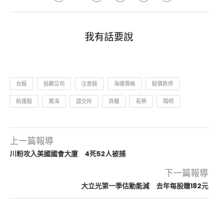
我有話要說
台股
投顧公司
注意股
海運價格
股價跌停
航運股
萬海
證交所
貨櫃
長榮
陽明
上一篇報導
川粉攻入美國國會大廈 4死52人被捕
下一篇報導
大立光第一季估動能減 去年每股賺182元