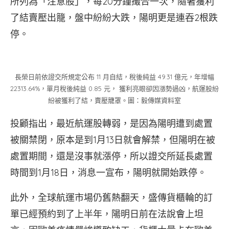
所列為「注意股」，每20分鐘撮合一次，隨著獲利
了結賣壓出籠，盤中紛紛大跌，陽明更是連吞2根跌
停。
長榮日前依證交所規定公布 11 月自結，稅後純益 49.31 億元，年增幅
22313.64%，單月稅後純益 0.85 元， 獲利亮眼卻因漲勢過凶，航運股紛
紛被獲利了結，賣壓籠罩。圖：毅傳媒資料室
投顧指出，最近航運股轉弱，是因為陽明遭到處置
被關禁閉，原本是到1月13日就會解禁，但陽明在被
處置期間，還是沒事就漲停，所以證交所延長處置
時間到1月18日，消息一宣布，陽明就開始跌停。
此外，全球航運市場仍舊熱翻天，盛傳貨櫃輪的訂
單已經預約到了上半年，陽明日前在法說會上坦