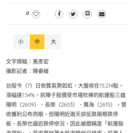
0
小
中
大
文字撰稿：黃彥宏
攝影記者：陳睿緯
台股今（7）日依舊氣勢如虹，大盤收在15,214點，
漲幅達1.54%，前陣子股價受市場吹捧的航運股三雄
陽明（2609）、長榮（2603）、萬海（2615），營
收獲利公布亮眼，但陽明近兩天卻反跌兩根跌停
板、長榮也逼近跌停慘況，因此被戲稱是「航運股