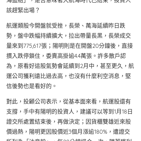
海盜船」，是否意味著大航海時代已結束，投資人
該趕緊出場？
航運類股今開盤就受挫，長榮、萬海延續昨日跌
勢，盤中跌幅持續擴大，拉出帶量長黑，長榮成交
量來到775,617張；陽明則是在開盤20分鐘後，直接
摜入跌停鎖住，委賣高掛逾4.4萬張。許多散戶認
為，原看好這股氣勢會延續到2月中，甚至更久，航
運公司獲利遠比過去高，也沒有什麼利空消息，堅
信後勢也是看好的。
對此，投顧公司表示，從基本面來看，航運股還有
支撐，手中有陽明的投資人，建議可以等到1月18日
證交所處置結束後，再做決定；因貨櫃雙雄近來股
價過熱，陽明更因股價近3個月漲逾180%，遭證交