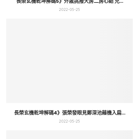
長榮玄機乾坤解碼5》外戚挑撥大房二房心結 兄...
2022-05-25
長榮玄機乾坤解碼4》張榮發眼見鄭深池藉機入扁...
2022-05-25