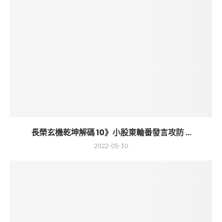
長榮玄機乾坤解碼 10》小股東輪番發言攻防 ...
2022-05-30