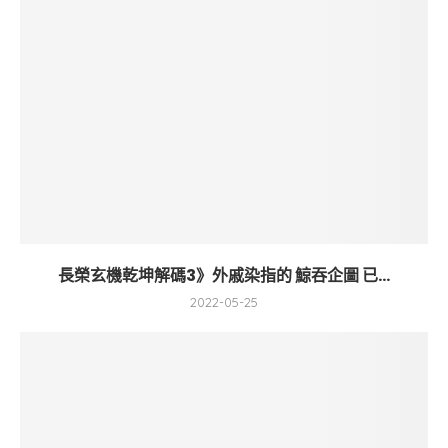
長榮玄機乾坤解碼3》外戚染指的 鯨吞企圖 已...
2022-05-25