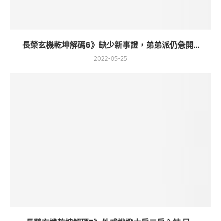
長榮玄機乾坤解碼6》缺少新事證，弟弟派仍急開...
2022-05-25