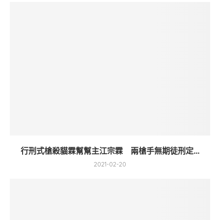
行刑式槍殺貓霖幫幫主江宗霖 兩槍手無期徒刑定...
2021-02-20