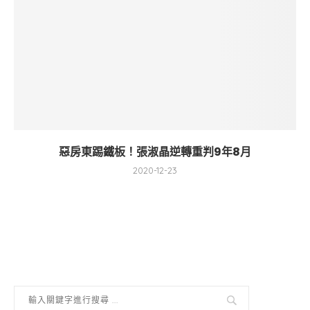
惡房東踢鐵板！張淑晶逆轉重判9年8月
2020-12-23