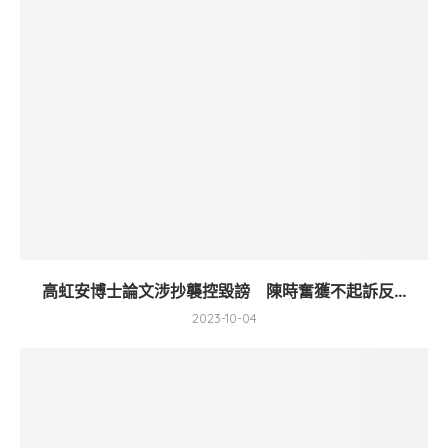
高虹安博士論文涉抄襲控毀謗 陳時奮獲不起訴反...
2023-10-04