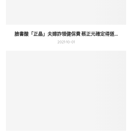
臉書酸「正晶」夫婦詐領健保費 蔡正元確定得道...
2021-10-01