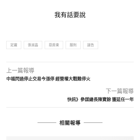
我有話要說
定讞
張淑晶
惡房東
服刑
誣告
上一篇報導
中福閃過停止交易今漲停 經營權大戰難停火
下一篇報導
快訊》參謀總長陳寶餘 獲延任一年
相關報導