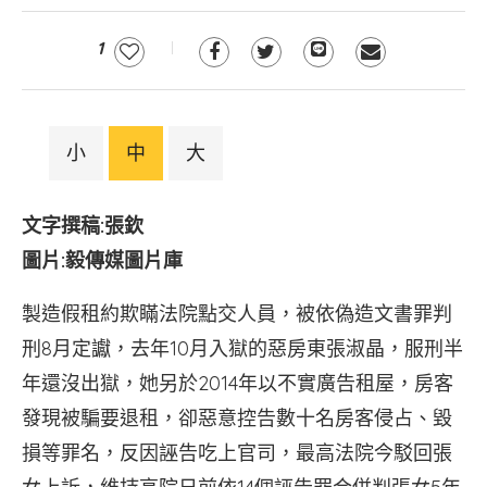
1
小
中
大
文字撰稿:張欽
圖片:毅傳媒圖片庫
製造假租約欺瞞法院點交人員，被依偽造文書罪判
刑8月定讞，去年10月入獄的惡房東張淑晶，服刑半
年還沒出獄，她另於2014年以不實廣告租屋，房客
發現被騙要退租，卻惡意控告數十名房客侵占、毀
損等罪名，反因誣告吃上官司，最高法院今駁回張