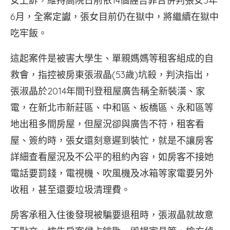
女上訴，維持高院日前依14個誣告罪合併判張女5年
6月，全案定讞，張女目前仍在獄中，將繼續在獄中
吃牢飯。
這起案件是被害大學生、單親媽媽等租客組成的自
救會，指控被房東張淑晶(53歲)坑殺，判決指出，
張淑晶於2014年間刊登租屋廣告稱全新裝潢、家
電，在新北市新莊區、中和區、板橋區、永和區等
地出租多間房屋，但屋況卻與廣告不符，租客看
屋、簽約時，張女還刻意遲到裝忙，就是不讓房客
詳細查看屋況及不公平的租約內容，如房客不接她
電話要罰錢，電視機、吹風機及冰箱等家電要另外
收租，甚至還要垃圾清理費。
房客承租入住後發現被騙要退租時，張淑晶就故意