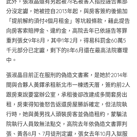
此外，張淑晶還有另起被78名被害人指控誣告案部
分沒定讞，她被控自2013年起，與房客簽約後偷加
「提前解約須付4個月租金」等坑殺條款，藉此提告
向房客索賠押金、違約金，高院去年已依誣告等罪
重判張女9年8月，其中1年2月，得易科罰金60萬5
千元部分已定讞，剩下的8年6月還在最高法院審理
中。
張淑晶目前正在服刑的偽造文書案，是她於2014年
間與合夥人黃鐸承租新北市一棟透天厝，簽約前2人
跟房東說要當辦公室，承租後卻改建成多間套房出
租，房東得知後怒告返還房屋勝訴確定，但法院執
行時，她與黃男找人頭裝房客並偽造租約，蒙騙法
院執行人員致無法點交，高院去年依偽造文書罪判
張、黃各8月、7月徒刑定讞，張女去年10月入獄服