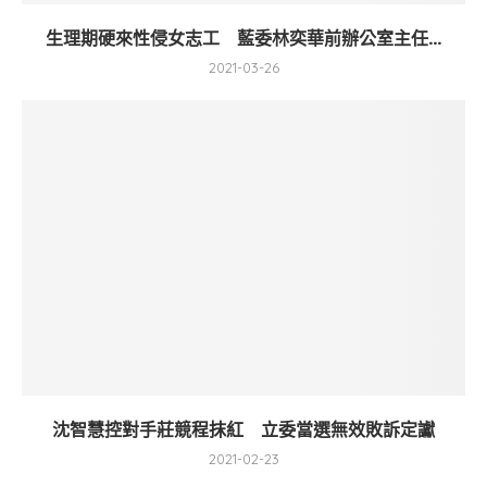
生理期硬來性侵女志工 藍委林奕華前辦公室主任...
2021-03-26
沈智慧控對手莊競程抹紅 立委當選無效敗訴定讞
2021-02-23