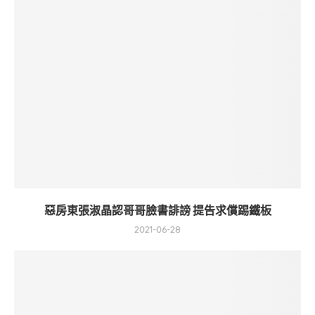
惡房東張淑晶認哥哥臉書誹謗 提告求償踢鐵板
2021-06-28