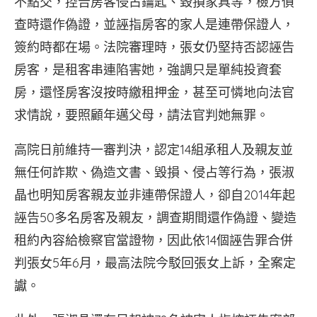
不點交，控告房客侵占鑰匙、毀損家具等，檢方偵
查時還作偽證，並誣指房客的家人是連帶保證人，
簽約時都在場。法院審理時，張女仍堅持否認誣告
房客，是租客串連陷害她，強調只是單純投資套
房，還怪房客沒按時繳租押金，甚至可憐地向法官
求情說，要照顧年邁父母，請法官判她無罪。
高院日前維持一審判決，認定14組承租人及親友並
無任何詐欺、偽造文書、毀損、侵占等行為，張淑
晶也明知房客親友並非連帶保證人，卻自2014年起
誣告50多名房客及親友，調查期間還作偽證、變造
租約內容給檢察官當證物，因此依14個誣告罪合併
判張女5年6月，最高法院今駁回張女上訴，全案定
讞。