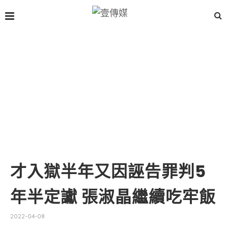
才入獄半年又因誣告罪判5
年半定讞 張淑晶繼續吃牢飯
2022-04-08