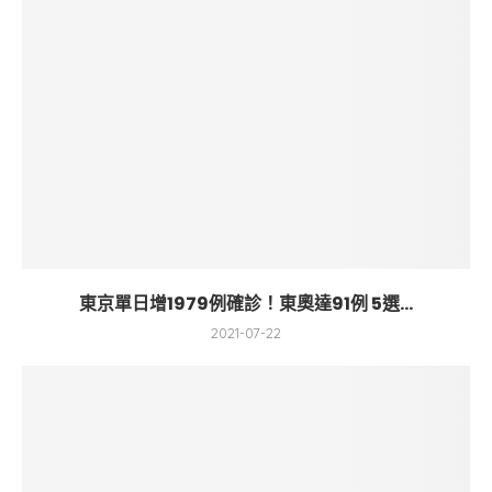
東京單日增1979例確診！東奧達91例 5選...
2021-07-22