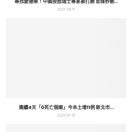
尋找愛德華！中國捏造瑞士專家被打臉 官媒秒刪...
2021-08-11
連續4天「0死亡個案」今本土增11例 新北市...
2021-07-31