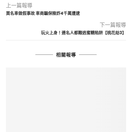
上一篇報導
買名車做假事故 車商騙保險詐4千萬遭逮
下一篇報導
玩火上身！連名人都難逃蜜糖陷阱【桃花劫3】
相關報導