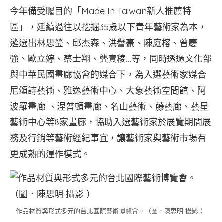
今年備受矚目的「Made In Taiwan新人推薦特
區」，延續過往以挖掘35歲以下青年藝術家為本，
遴選出林思瑩、邱杰森、洪譽豪、陳庭榕、曾慶
強、歐立婷、蔡士翔、龔寶稜…等，同時透過文化部
與中華民國畫廊協會的媒合下，為入選藝術家媒合
尼頌詩藝術、雅逸藝術中心、大象藝術空間館、阿
波羅畫廊 、涅普頓畫廊、名山藝術、藤藝廊、藝星
藝術中心等8家畫廊，協助入選藝術家於展覽期間展
務及行銷等藝術經紀事宜，讓藝術家與藝術市場有
更成熟的運作模式。
作品材質與形式多元的台北國際藝術博覽會。（圖．陳思明 攝影 ）