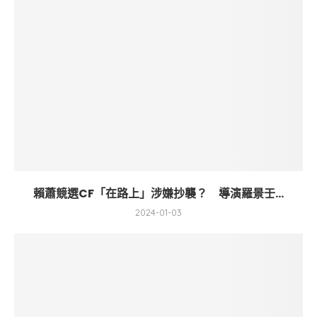
賴蕭競選CF「在路上」涉嫌抄襲？ 導演羅景壬...
2024-01-03