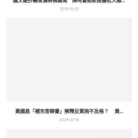
論文疑抄襲凌濤辯稱舊聞 陳時奮貼新證據批大雜...
2024-10-21
黃國昌「補充答辯書」解釋反質詢不及格？ 黃...
2024-07-16