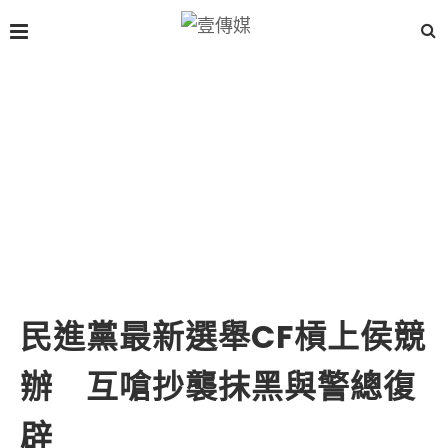
民進黨最新選舉CF槓上侯競
辦 互嗆抄襲抹黑與警總復
辟