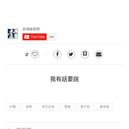
0
我有話要說
抄襲
抹黑
架空台灣
警總
黃子哲
黃帝穎