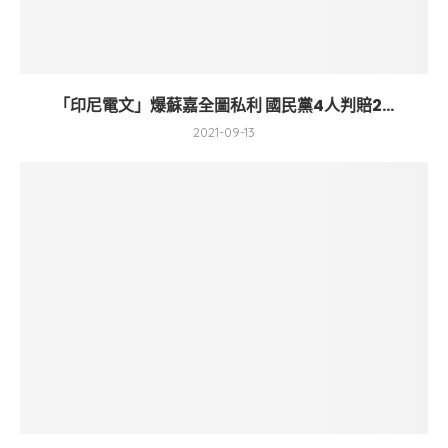
「印尼電文」爆蘇嘉全圖私利 國民黨4人判賠2...
2021-09-13