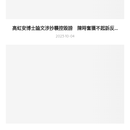
高虹安博士論文涉抄襲控毀謗 陳時奮獲不起訴反...
2023-10-04