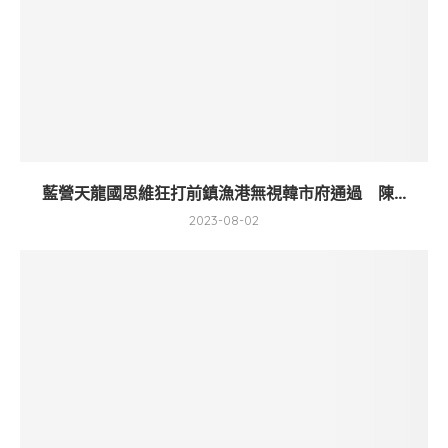
藍營天龍國思維狂打前鎮漁港無視韓市府通過 陳...
2023-08-02