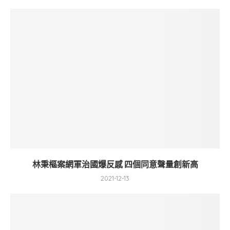
林秉樞案網軍治國爆反感 四個同意聲量創新高
2021-12-13