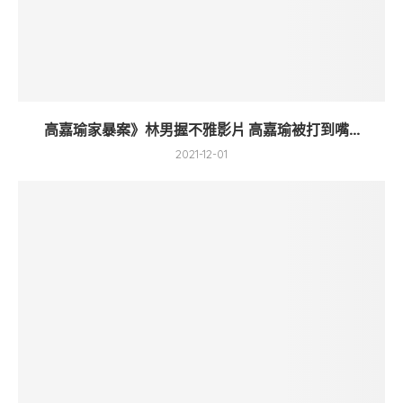
高嘉瑜家暴案》林男握不雅影片 高嘉瑜被打到嘴...
2021-12-01