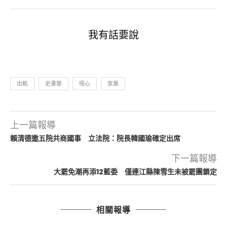
我有話要說
出軌
史書華
噁心
家暴
上一篇報導
賴清德邀五院共商國事 立法院：院長韓國瑜確定出席
下一篇報導
大罷免潮再添12藍委 僅連江縣陳雪生未被罷團鎖定
相關報導