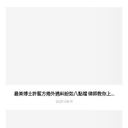
最美博士許藍方捲外遇糾紛如八點檔 律師教你上...
2021-08-11