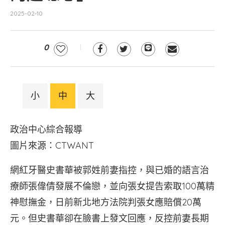
2025-02-10
0
小
中
大
政治中心綜合報導
圖片來源：CTWANT
網紅牙醫史書華被郭姓前妻指控，與已婚的語言治
療師張偉倩發展不倫戀，並向張女提告索取100萬精
神慰撫金，日前新北地方法院判張女應賠償20萬
元。但史書華卻在臉書上發文回應，反控前妻長期