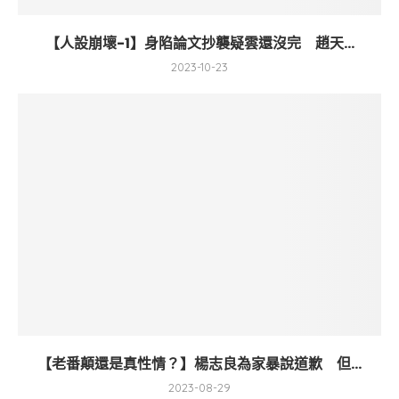
【人設崩壞-1】身陷論文抄襲疑雲還沒完 趙天...
2023-10-23
【老番顛還是真性情？】楊志良為家暴說道歉 但...
2023-08-29