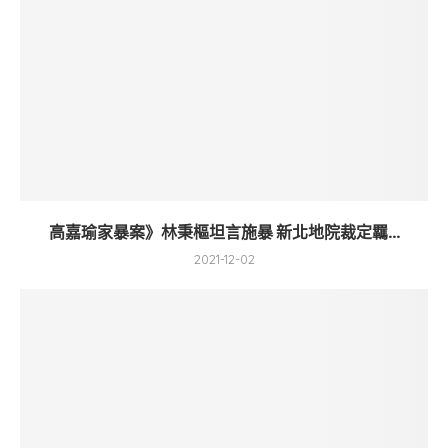
高嘉瑜家暴案》林秉樞坦言施暴 新北地院裁定羈...
2021-12-02