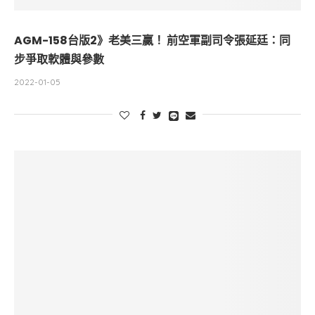
AGM-158台版2》老美三贏！ 前空軍副司令張延廷：同
步爭取軟體與參數
2022-01-05