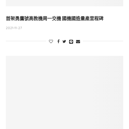
首架勇鷹號高教機周一交機 國機國造量產里程碑
2021-11-27