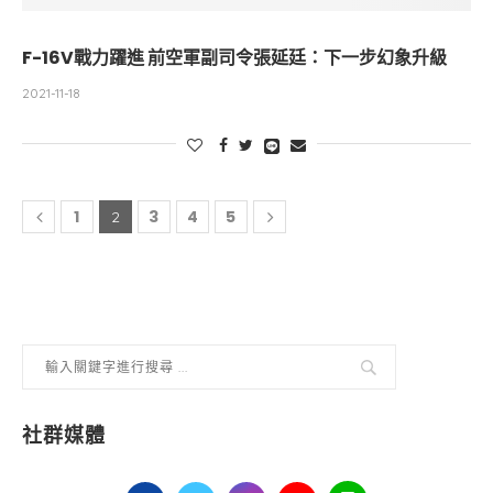
F-16V戰力躍進 前空軍副司令張延廷：下一步幻象升級
2021-11-18
1
3
4
5
2
社群媒體