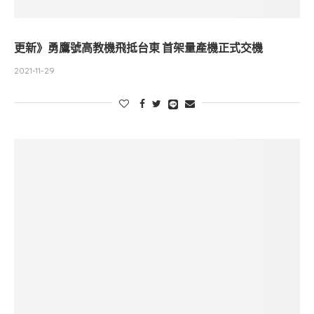
更新》勇鷹號高教機飛抵台東 首架量產機正式交機
2021-11-29