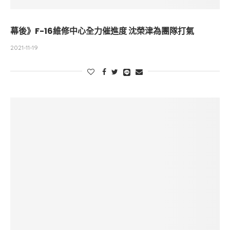
幕後》F-16維修中心全力催進度 沈榮津為團隊打氣
2021-11-19