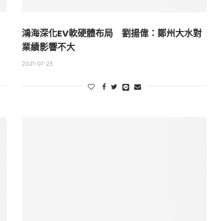
鴻海深化EV軟硬體布局 劉揚偉：鄭州大水對
業績影響不大
2021-07-23