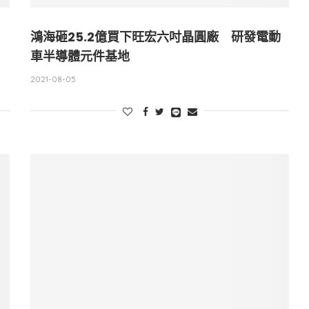
鴻海砸25.2億買下旺宏六吋晶圓廠 研發電動
車半導體元件基地
2021-08-05