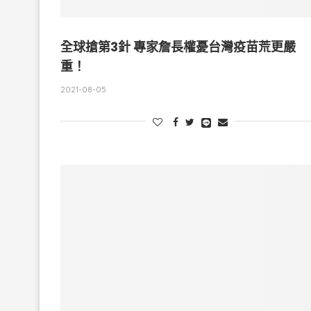
全球搶第3針 專家詹長權憂台灣疫苗荒更嚴
重！
2021-08-05