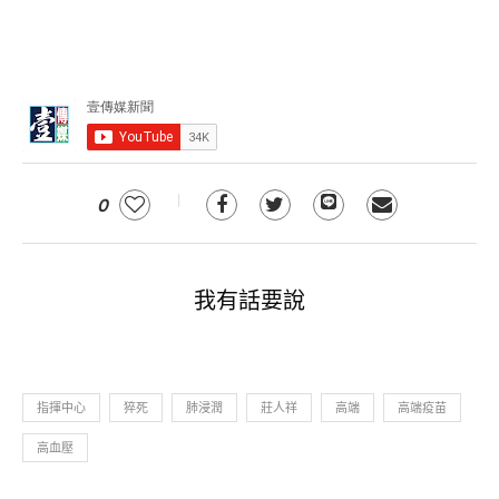
0
我有話要說
指揮中心
猝死
肺浸潤
莊人祥
高端
高端疫苗
高血壓