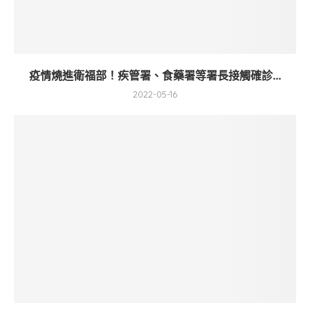
疫情燒進衛福部！疾管署、食藥署等署長接觸確診...
2022-05-16