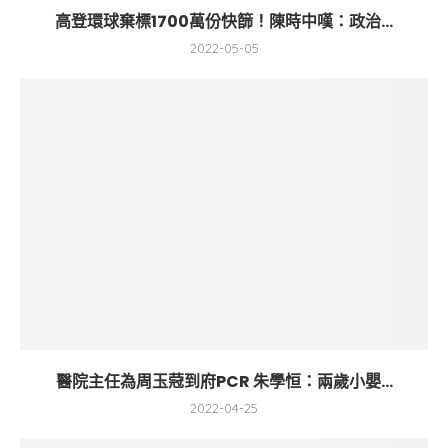
高登環球棄標1700萬份快篩！陳時中嘆：政治...
2022-05-05
醫院主任為周玉蒄到府PCR 朱學恒：兩歲小嬰...
2022-04-25