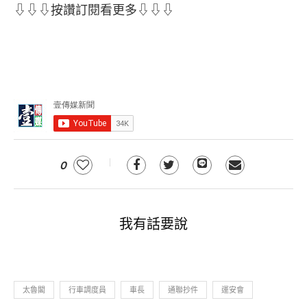
⇩⇩⇩按讚訂閱看更多⇩⇩⇩
0
我有話要說
太魯閣
行車調度員
車長
通聯抄件
運安會