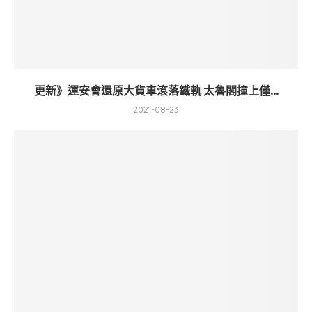
更新》運安會還原大貨車滾落鐵軌 太魯閣撞上僅...
2021-08-23