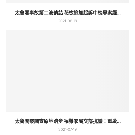
太魯閣事故第二波偵結 花檢追加起訴中棪專案經...
2021-08-19
太魯閣案調查原地踏步 罹難家屬交部抗議：重啟...
2021-07-19