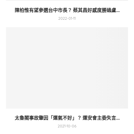
陳柏惟有望參選台中市長？ 蔡其昌好感度勝過盧...
2022-01-11
太魯閣事故肇因「運氣不好」？ 運安會主委失言...
2021-10-06