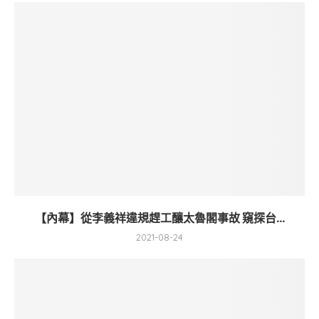
【內幕】從李義祥違規趕工釀太魯閣事故 窺探台...
2021-08-24