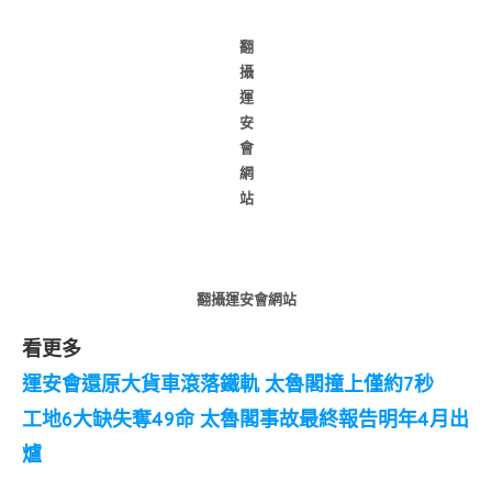
翻
攝
運
安
會
網
站
翻攝運安會網站
看更多
運安會還原大貨車滾落鐵軌 太魯閣撞上僅約7秒
工地6大缺失奪49命 太魯閣事故最終報告明年4月出
爐