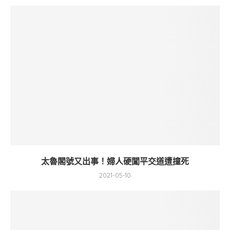
太魯閣號又出事！婦人硬闖平交道遭撞死
2021-05-10