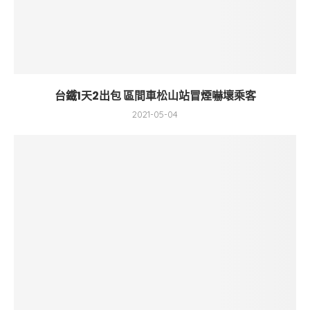
台鐵1天2出包 區間車松山站冒煙嚇壞乘客
2021-05-04