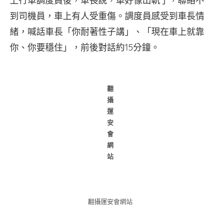
上行車調度員後，車長說，車好像出軌了，聯絡不
到司機員，車上有人受重傷。調度員感受到車長情
緒，喊話車長「你耐著性子講」、「現在車上就靠
你、你要穩住」，前後對話約15分鐘。
翻
攝
運
安
會
網
站
翻攝運安會網站