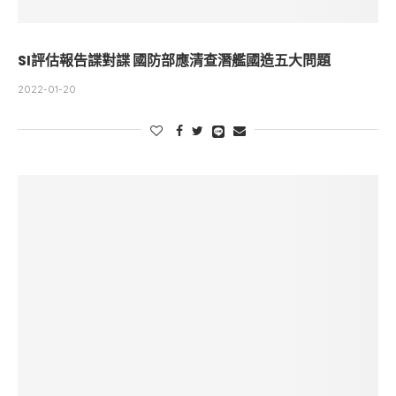
SI評估報告諜對諜 國防部應清查潛艦國造五大問題
2022-01-20