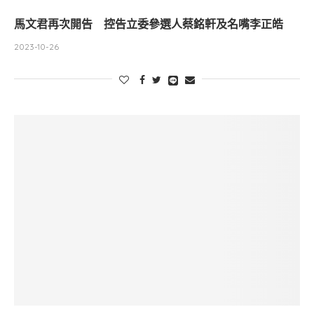
馬文君再次開告 控告立委參選人蔡銘軒及名嘴李正皓
2023-10-26