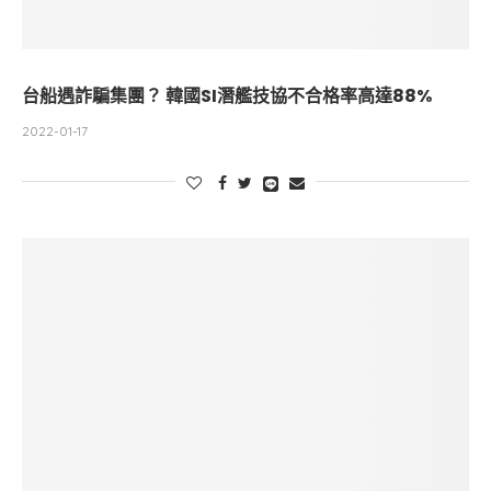
台船遇詐騙集團？ 韓國SI潛艦技協不合格率高達88%
2022-01-17