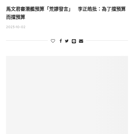
馬文君審潛艦預算「荒謬發言」 李正皓批：為了擋預算
而擋預算
2023-10-02