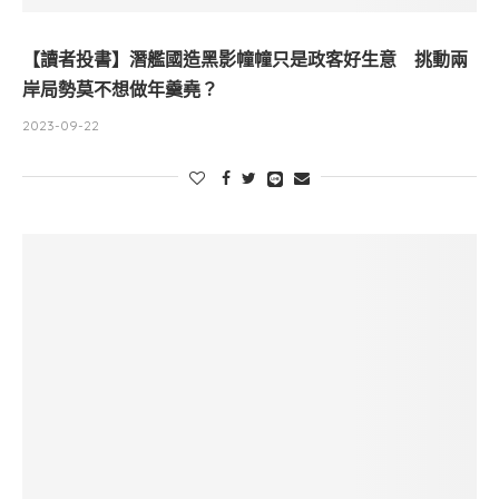
【讀者投書】潛艦國造黑影幢幢只是政客好生意 挑動兩
岸局勢莫不想做年羹堯？
2023-09-22