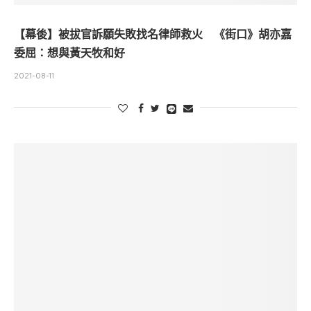
【幕後】被拔官訴願失敗找名律師救火 《街口》胡亦嘉
委屈：想與黃天牧和好
2021-08-11