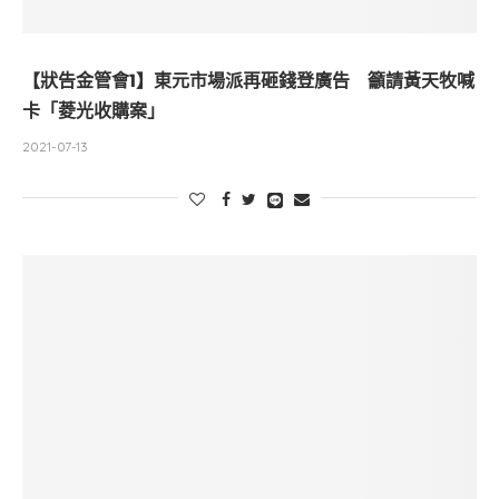
【狀告金管會1】東元市場派再砸錢登廣告 籲請黃天牧喊
卡「菱光收購案」
2021-07-13