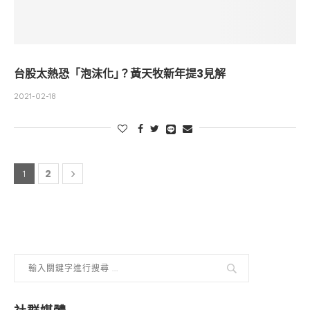
台股太熱恐「泡沫化｣？黃天牧新年提3見解
2021-02-18
2
1