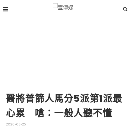
醫將普篩人馬分5派第1派最
心累 嗆：一般人聽不懂
2020-08-25