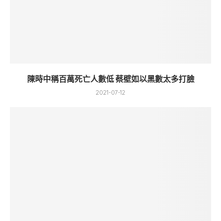
陳時中稱百萬死亡人數低 蔡壁如以黑數太多打臉
2021-07-12