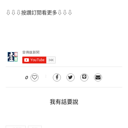
⇩⇩⇩按讚訂閱看更多⇩⇩⇩
0
我有話要說