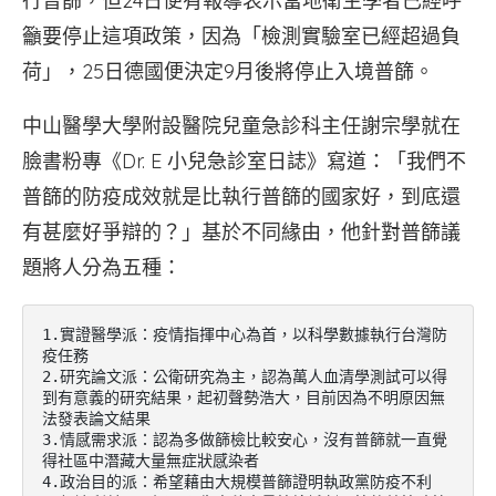
行普篩，但24日便有報導表示當地衛生學者已經呼
籲要停止這項政策，因為「檢測實驗室已經超過負
荷」，25日德國便決定9月後將停止入境普篩。
中山醫學大學附設醫院兒童急診科主任謝宗學就在
臉書粉專《Dr. E 小兒急診室日誌》寫道：「我們不
普篩的防疫成效就是比執行普篩的國家好，到底還
有甚麼好爭辯的？」基於不同緣由，他針對普篩議
題將人分為五種：
1.實證醫學派：疫情指揮中心為首，以科學數據執行台灣防
疫任務

2.研究論文派：公衛研究為主，認為萬人血清學測試可以得
到有意義的研究結果，起初聲勢浩大，目前因為不明原因無
法發表論文結果

3.情感需求派：認為多做篩檢比較安心，沒有普篩就一直覺
得社區中潛藏大量無症狀感染者

4.政治目的派：希望藉由大規模普篩證明執政黨防疫不利
