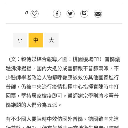
0
小
中
大
（文：毅傳媒綜合報導／圖：桃園機場FB）普篩議
題沸沸揚揚，國內大抵分成普篩跟不普篩兩派，不
少醫師學者政治人物都呼籲應該效仿其他國家進行
普篩，仍被中央流行疫情指揮中心指揮官陳時中打
回票，堅持居家檢疫即可。醫師謝宗學則將吵著普
篩議題的人們分為五派。
有不少國人要陳時中效仿國外普篩。德國雖率先進