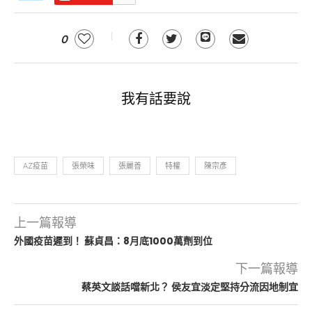
0
我有話要說
AZ疫苗
張榮味
張麗善
特權
陳宗彥
上一篇報導
外國疫苗遲到！ 蘇貞昌：8月底1000萬劑到位
下一篇報導
蔡英文談話噹新北？ 侯友宜淡定堅持分流因地制宜