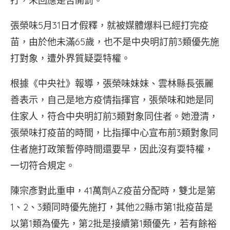
打，未回應是否開罰。
張榮味5月31日才假釋，就被媒體爆料已經打完疫
苗，由於他未滿65歲，也不是中央明訂前3類優先施
打對象，遭外界質疑耍特權。
根據《中央社》報導，張榮味妹妹、雲林縣長張麗
善表示，自己是地方疫情指揮官，張榮味和她是同
住家人，符合中央明訂前3類對象同住者。她澄清，
張榮味打疫苗的時間，比指揮中心宣布前3類對象同
住者施打政策暫停時間還要早，因此沒有耍特權，
一切符合規定。
陳宗彥對此重申，41萬劑AZ疫苗分配時，雙北是第
1、2、3類同時優先施打，其他22縣市第1批疫苗是
以第1類為優先，第2批是接續第1類優先，若有餘裕