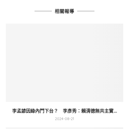
相關報導
李孟諺因綠內鬥下台？ 李彥秀：賴清德無共主實...
2024-08-21