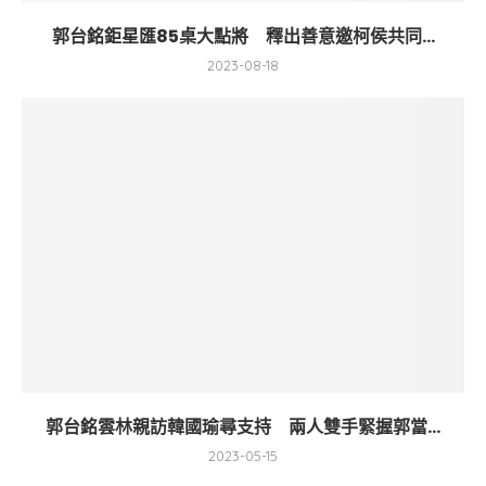
郭台銘鉅星匯85桌大點將 釋出善意邀柯侯共同...
2023-08-18
郭台銘雲林親訪韓國瑜尋支持 兩人雙手緊握郭當...
2023-05-15