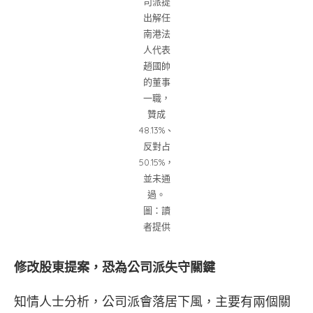
司派提
出解任
南港法
人代表
趙國帥
的董事
一職，
贊成
48.13%、
反對占
50.15%，
並未通
過。
圖：讀
者提供
修改股東提案，恐為公司派失守關鍵
知情人士分析，公司派會落居下風，主要有兩個關