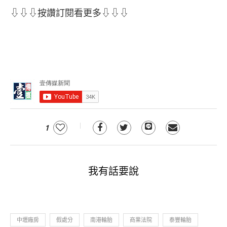
⇩⇩⇩按讚訂閱看更多⇩⇩⇩
1
我有話要說
中壢廠房
假處分
南港輪胎
商業法院
泰豐輪胎