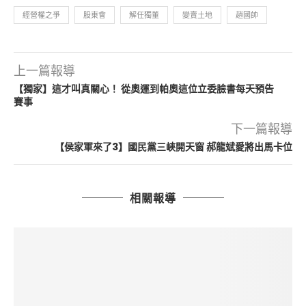
經營權之爭
股東會
解任獨董
變賣土地
趙國帥
上一篇報導
【獨家】這才叫真關心！ 從奧運到帕奧這位立委臉書每天預告
賽事
下一篇報導
【侯家軍來了3】國民黨三峽開天窗 郝龍斌愛將出馬卡位
相關報導