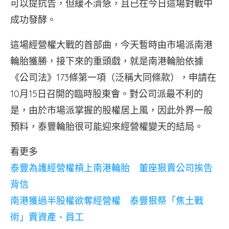
可以提抗告，但緩不濟急，且已在今日這場對戰中
成功發酵。
這場經營權大戰的首部曲，今天暫時由市場派南港
輪胎獲勝，接下來的重頭戲，就是南港輪胎依據
《公司法》173條第一項（泛稱大同條款），申請在
10月15日召開的臨時股東會。對公司派最不利的
是，由於市場派掌握的股權居上風，因此外界一般
預料，泰豐輪胎很可能迎來經營權變天的結局。
看更多
泰豐為護經營權槓上南港輪胎 董座狠賣公司挨告
背信
南港獲過半股權欲奪經營權 泰豐狠祭「焦土戰
術」賣資產、員工