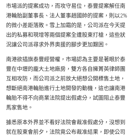
市場派的提案成功，而攻守易位，泰豐提案解任南
港輪胎副董事長、法人董事趙國帥的提案，則以2%
的微小差距落敗。雪上加霜的是，公司派在今天提
出的私募和現增等兩個提案全遭股東打槍，這些狀
況讓公司派尋求外界奧援的腳步更加艱困。
南港欲插旗泰豐經營權，市場認為主要是著眼於泰
豐在中壢的龐大土地廠房，雙方各自擁菁英律師團
互相攻防，而公司派之前放大絕想公開標售土地，
想斷絕南港輪胎進行土地開發的動機，這也讓南港
輪胎不得不向商業法院提出假處分，試圖阻止泰豐
馬家售地。
據悉原本外界並不看好法院會裁准假處分，沒想到
就在股東會前夕，法院竟公布裁准結果，即使公司