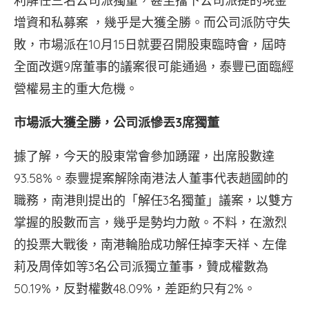
利解任三名公司派獨董，甚至擋下公司派提的現金
增資和私募案 ，幾乎是大獲全勝。而公司派防守失
敗，市場派在10月15日就要召開股東臨時會，屆時
全面改選9席董事的議案很可能通過，泰豐已面臨經
營權易主的重大危機。
市場派大獲全勝，公司派慘丟3席獨董
據了解，今天的股東常會參加踴躍，出席股數達
93.58%。泰豐提案解除南港法人董事代表趙國帥的
職務，南港則提出的「解任3名獨董」議案，以雙方
掌握的股數而言，幾乎是勢均力敵。不料，在激烈
的投票大戰後，南港輪胎成功解任掉李天祥、左偉
莉及周倖如等3名公司派獨立董事，贊成權數為
50.19%，反對權數48.09%，差距約只有2%。