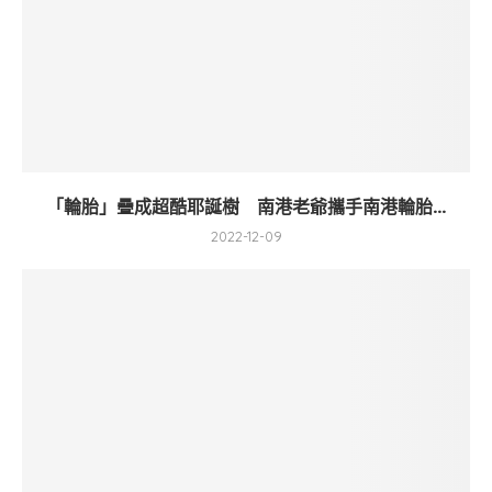
「輪胎」疊成超酷耶誕樹 南港老爺攜手南港輪胎...
2022-12-09