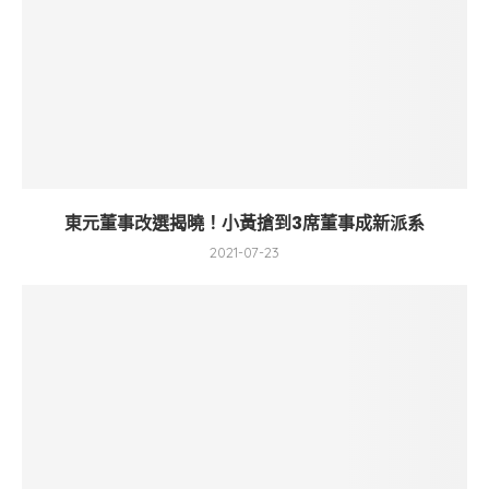
東元董事改選揭曉！小黃搶到3席董事成新派系
2021-07-23