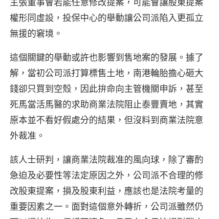
主張董事會若能任意修改提案，可能會讓股東提案
權形同虛設，投保中心的舉動讓公司派陷入更孤立
無援的窘境。
這個關鍵的舉動或許也影響到售地案的發展。據了
解，當初公司派打算標售土地，南港輪胎擔心砸大
錢卻只買到空殼，因此拚命向主管機關申訴，甚至
死馬當活馬醫的求助商業法院阻止泰豐賣地，其實
原本並不看好假處分的結果，但沒料到商業法院意
外裁准。
該人士研判，讓商業法院裁准的風向球，除了審酌
急迫及必要性等法定原因之外，公司派不合理的修
改股東提案，損及股東利益，應該也是法院考量的
重要因素之一。面對這個意外轉折，公司派雖然仍