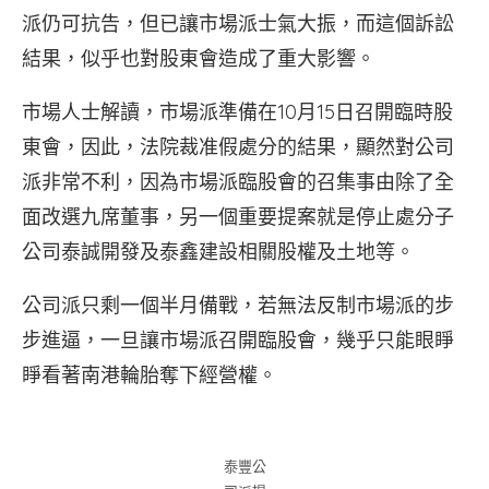
派仍可抗告，但已讓市場派士氣大振，而這個訴訟
結果，似乎也對股東會造成了重大影響。
市場人士解讀，市場派準備在10月15日召開臨時股
東會，因此，法院裁准假處分的結果，顯然對公司
派非常不利，因為市場派臨股會的召集事由除了全
面改選九席董事，另一個重要提案就是停止處分子
公司泰誠開發及泰鑫建設相關股權及土地等。
公司派只剩一個半月備戰，若無法反制市場派的步
步進逼，一旦讓市場派召開臨股會，幾乎只能眼睜
睜看著南港輪胎奪下經營權。
泰豐公