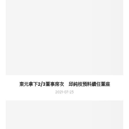
東元拿下2/3董事席次 邱純枝預料續任董座
2021-07-23