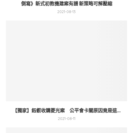
側寫》新式初教機建案有譜 新策略可解壓縮
2021-08-13
【獨家】鈺叡收購菱光案 公平會卡關原因竟是這...
2021-08-11