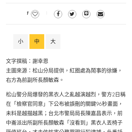
1
小
中
大
文字撰稿：謝幸恩
主圖來源：松山分局提供，紅圈處為鬧事的徐嫌，
右方為前副所長顏敏森。
松山警分局爆發的黑衣人之亂越演越烈，警方2日稱
在「檢察官同意」下公布被誤刪的關鍵96秒畫面，
未料是越描越黑；台北市警局局長陳嘉昌表示，前
中崙派出所副所長顏敏森「沒看到」黑衣人丟椅子