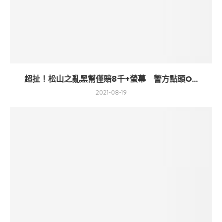
超扯！松山之亂黑幫僅賠8千+螢幕 警方點頭O...
2021-08-19