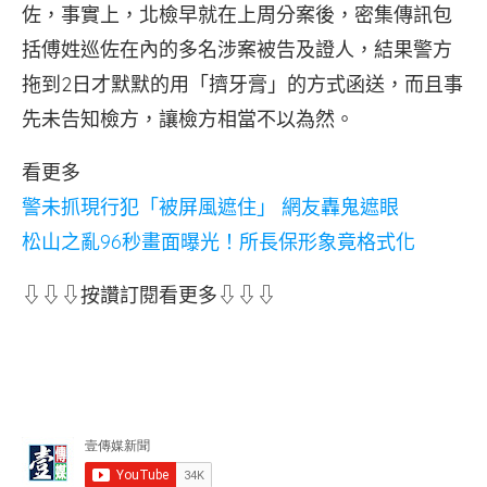
佐，事實上，北檢早就在上周分案後，密集傳訊包
括傅姓巡佐在內的多名涉案被告及證人，結果警方
拖到2日才默默的用「擠牙膏」的方式函送，而且事
先未告知檢方，讓檢方相當不以為然。
看更多
警未抓現行犯「被屏風遮住」 網友轟鬼遮眼
松山之亂96秒畫面曝光！所長保形象竟格式化
⇩⇩⇩按讚訂閱看更多⇩⇩⇩