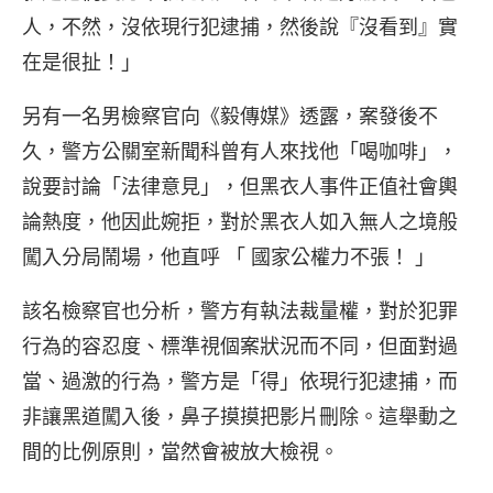
人，不然，沒依現行犯逮捕，然後說『沒看到』實
在是很扯！」
另有一名男檢察官向《毅傳媒》透露，案發後不
久，警方公關室新聞科曾有人來找他「喝咖啡」，
說要討論「法律意見」，但黑衣人事件正值社會輿
論熱度，他因此婉拒，對於黑衣人如入無人之境般
闖入分局鬧場，他直呼 「 國家公權力不張！ 」
該名檢察官也分析，警方有執法裁量權，對於犯罪
行為的容忍度、標準視個案狀況而不同，但面對過
當、過激的行為，警方是「得」依現行犯逮捕，而
非讓黑道闖入後，鼻子摸摸把影片刪除。這舉動之
間的比例原則，當然會被放大檢視。