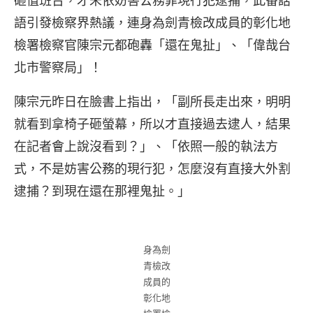
砸值班台，才未依妨害公務罪現行犯逮捕，此番話
語引發檢察界熱議，連身為劍青檢改成員的彰化地
檢署檢察官陳宗元都砲轟「還在鬼扯」、「偉哉台
北市警察局」！
陳宗元昨日在臉書上指出，「副所長走出來，明明
就看到拿椅子砸螢幕，所以才直接過去逮人，結果
在記者會上說沒看到？」、「依照一般的執法方
式，不是妨害公務的現行犯，怎麼沒有直接大外割
逮捕？到現在還在那裡鬼扯。」
身為劍
青檢改
成員的
彰化地