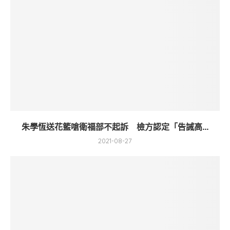
朱學恆送花籃嗆衛福部不起訴 檢方認定「告誡高...
2021-08-27