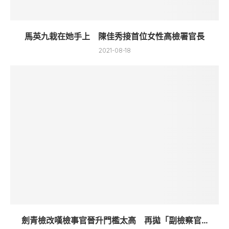
馬英九栽在她手上 陳佳秀接首位女性高檢署官長
2021-08-18
劍青檢改嘆檢事官晉升門檻太高 再拋「副檢察官...