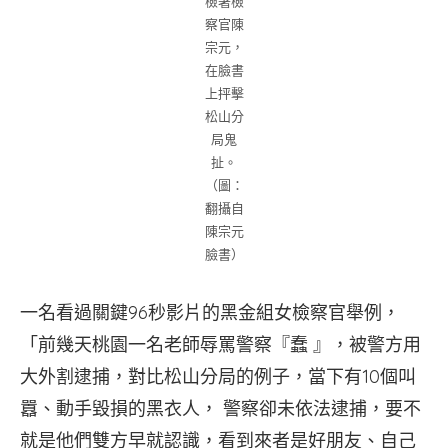
檢署檢
察官陳
宗元，
在臉書
上抨擊
松山分
局鬼
扯。
（圖：
翻攝自
陳宗元
臉書）
一名看過關鍵96秒影片的黑金組女檢察官舉例，
「前幾天桃園一名老師辱罵警察『蠢 』，被警方用
大外割逮捕，對比松山分局的例子，當下有10個叫
囂、動手毀損的黑衣人， 警察卻未依法逮捕，要不
就是他們雙方早就認識，看到來者是好朋友、自己