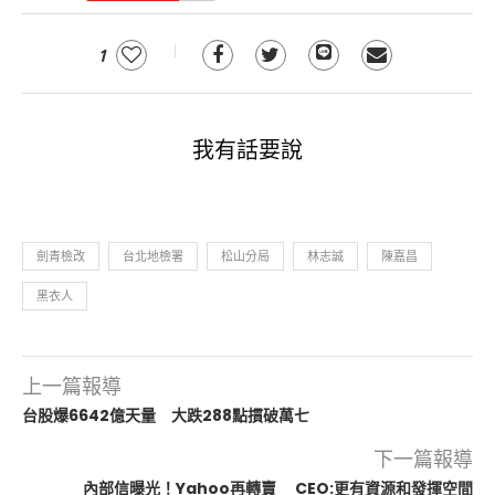
1
我有話要說
劍青檢改
台北地檢署
松山分局
林志誠
陳嘉昌
黑衣人
上一篇報導
台股爆6642億天量 大跌288點摜破萬七
下一篇報導
內部信曝光！Yahoo再轉賣 CEO:更有資源和發揮空間