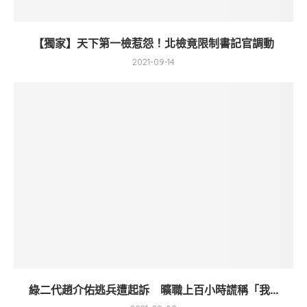
【獨家】天下第一檢惹怨！北檢竟限制書記官調動
2021-09-14
綠二代趙介佑逃兵遭起訴 曠職上百小時謊稱「我...