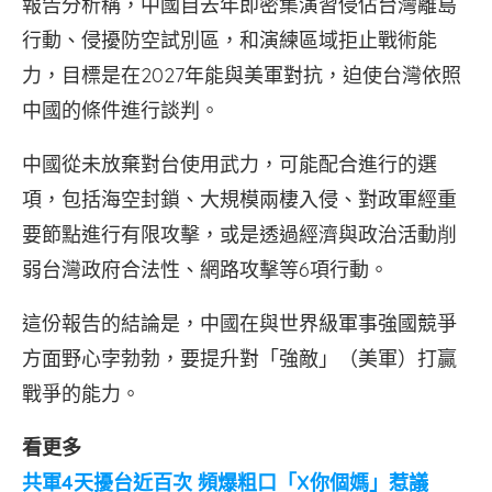
報告分析稱，中國自去年即密集演習侵佔台灣離島
行動、侵擾防空試別區，和演練區域拒止戰術能
力，目標是在2027年能與美軍對抗，迫使台灣依照
中國的條件進行談判。
中國從未放棄對台使用武力，可能配合進行的選
項，包括海空封鎖、大規模兩棲入侵、對政軍經重
要節點進行有限攻擊，或是透過經濟與政治活動削
弱台灣政府合法性、網路攻擊等6項行動。
這份報告的結論是，中國在與世界級軍事強國競爭
方面野心孛勃勃，要提升對「強敵」（美軍）打贏
戰爭的能力。
看更多
共軍4天擾台近百次 頻爆粗口「X你個媽」惹議