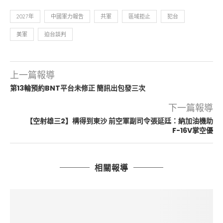
2027年
中國軍力報告
共軍
區域拒止
犯台
美軍
迫台談判
上一篇報導
第13輪預約BNT平台未修正 簡訊出包發三次
下一篇報導
【空射雄三2】構得到東沙 前空軍副司令張延廷：納加油機助
F-16V掌空優
相關報導