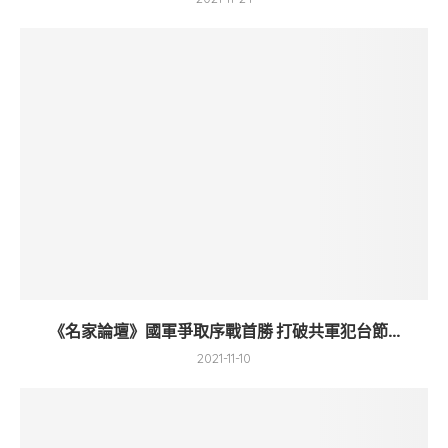
《名家論壇》國軍爭取序戰首勝 打破共軍犯台節...
2021-11-10