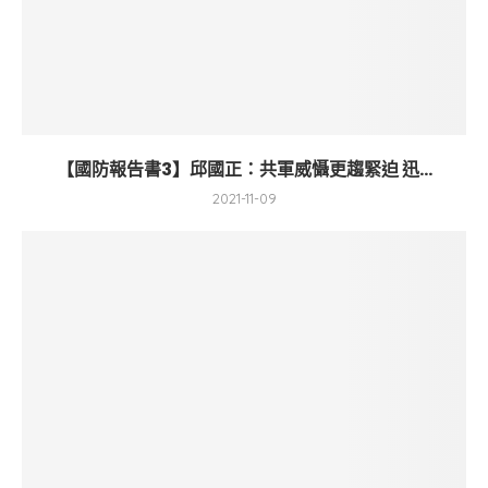
【國防報告書3】邱國正：共軍威懾更趨緊迫 迅...
2021-11-09