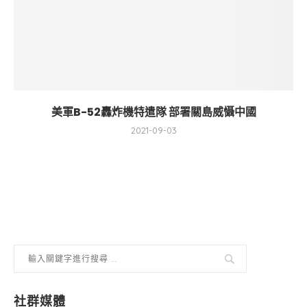
美軍B-52轟炸機特遣隊 部署關島威懾中國
2021-09-03
社群媒體