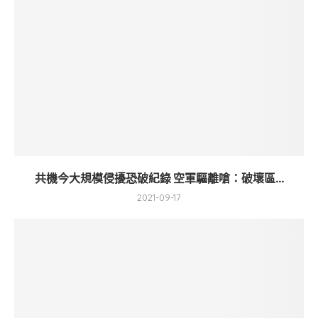
共機今大規模侵擾恐破紀錄 空軍驅離嗆：破壞區...
2021-09-17