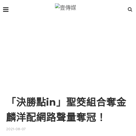
「決勝點in」聖筊組合奪金
麟洋配網路聲量奪冠！
2021-08-07