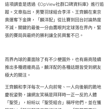
這項調查是透過《OpView社群口碑資料庫》進行追
蹤。文章指出，男雙羽球組合李洋、王齊麟在東京
奧運奪下金牌，「麟洋配」從比賽到回台討論熱度
不減，關鍵的最後一分由鷹眼判定球落在界內，緊
張的賽局與最終的勝利讓全民興奮不已。
而界內球的畫面除了有不少梗圖外，也有廠商陸續
推出多種週邊商品，麟洋配的各種話題皆受到網友
極大的關注。
王齊麟和李洋每次一人向前彎、一人向後躺的跪地
慶祝姿勢，讓網友笑稱是拜拜時一正一反的人體
「聖筊」，紛紛以「聖筊組合」稱呼他們，並在獲