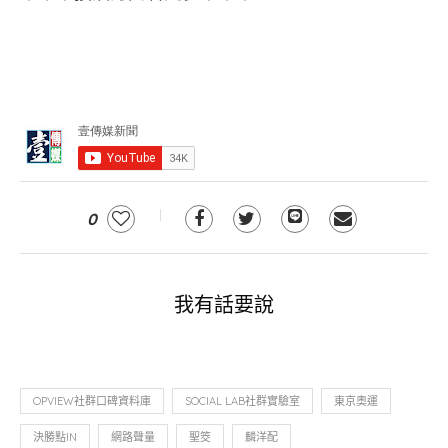
0
我有話要說
OPVIEW社群口碑資料庫
SOCIAL LAB社群實驗室
東京奧運
決勝點IN
網路聲量
聖筊
麟洋配