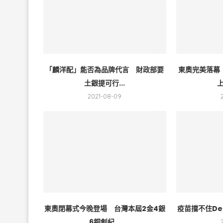
「麟洋配」能否為品牌代言 財政部要
東奧完美落幕
土銀提可行...
上
2021-08-09
東奧閉幕式今晚登場 台灣本屆2金4銀
疫苗擋不住De
6銅創紀...