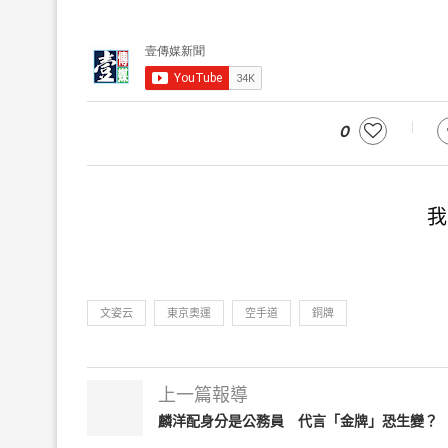
0
我
文姿云
東京奧運
空手道
銅牌
上一篇報導
麟洋配身分是公務員 代言「金牌」恐生變？