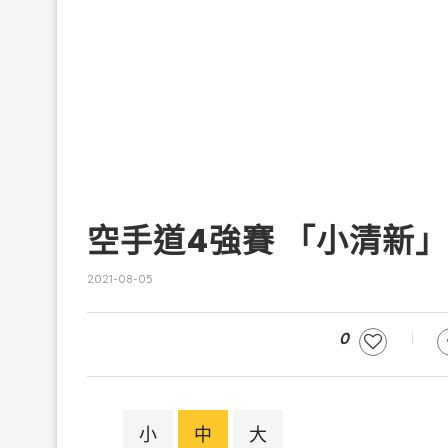
空手道4強賽 「小清新
2021-08-05
0
小
中
大