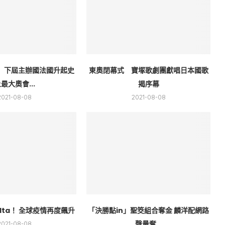
 下屆主辦國法國升起史
東奧閉幕式 寶塚歌劇團獻唱日本國歌
最大奧會...
揭序幕
2021-08-08
2021-08-08
lta！ 全球疫情再度飆升
「決勝點in」聖筊組合奪金 麟洋配網路
聲量奪...
2021-08-08