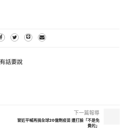
有話要說
下一篇報導
習近平喊再捐全球20億劑疫苗 遭打臉「不是免
費的」