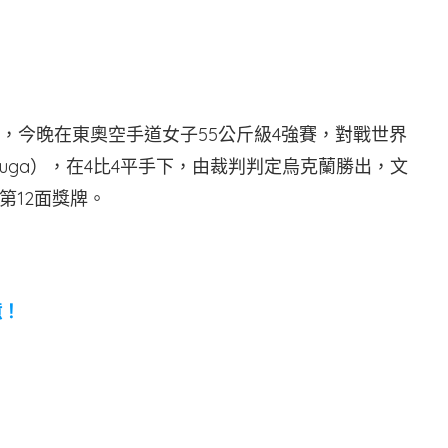
，今晚在東奧空手道女子55公斤級4強賽，對戰世界
erliuga），在4比4平手下，由裁判判定烏克蘭勝出，文
第12面獎牌。
億！