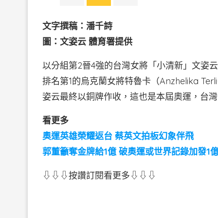
文字撰稿：潘千詩
圖：文姿云 體育署提供
以分組第2晉4強的台灣女將「小清新」文姿云
排名第1的烏克蘭女將特魯卡（Anzhelika T
姿云最終以銅牌作收，這也是本屆奧運，台灣
看更多
奧運英雄榮耀返台 蔡英文拍板幻象伴飛
郭董籲奪金牌給1億 破奧運或世界記錄加發1
⇩⇩⇩按讚訂閱看更多⇩⇩⇩