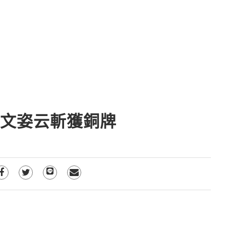
」文姿云斬獲銅牌