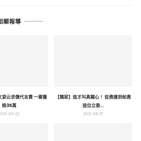
相關報導
文姿云求償代言費 一審獲
【獨家】這才叫真關心！ 從奧運到帕奧
賠35萬
這位立委...
2021-09-22
2021-08-31