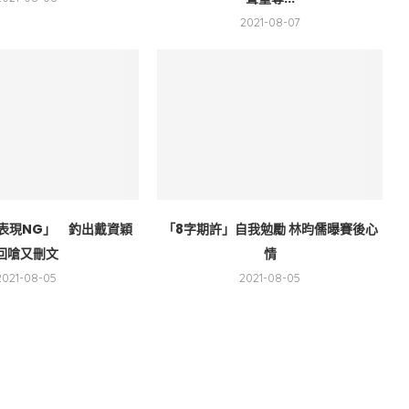
2021-08-07
表現NG」 釣出戴資穎
「8字期許」自我勉勵 林昀儒曝賽後心
回嗆又刪文
情
2021-08-05
2021-08-05