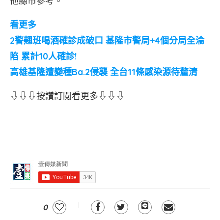
他縣市參考。
看更多
2警翹班喝酒確診成破口 基隆市警局+4個分局全淪
陷 累計10人確診!
高雄基隆遭變種Ba.2侵襲 全台11條感染源待釐清
⇩⇩⇩按讚訂閱看更多⇩⇩⇩
0