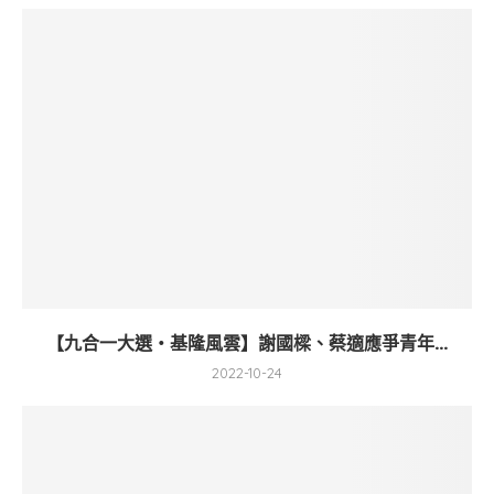
【九合一大選・基隆風雲】謝國樑、蔡適應爭青年...
2022-10-24