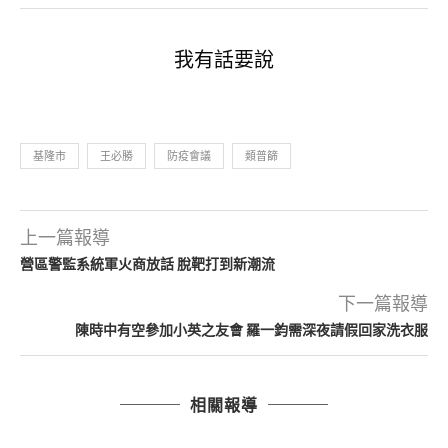
我有話要說
基隆市
王必勝
防疫會議
類普篩
上一篇報導
營區警監系統軍火商放話 脫靶打到新潮流
下一篇報導
陳時中有空參加小英之友會 羅一鈞需深夜請假回家洗衣服
相關報導