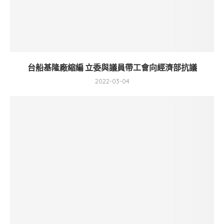
台船基隆廠縮編 立委與議員帶工會向經濟部抗議
2022-03-04