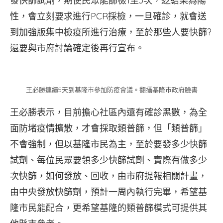
發快篩試劑，期使民眾能篩檢1至3次，逤結果為陽
性，會立刻要求進行PCR採檢，一旦確診，就會送
到加強版集中檢疫所進行治療，至於那些人要快篩?
還要與市府討論確定後再行宣布。
王必勝連續5天到基隆市參加防疫會議。翻攝基隆市政府臉書
王必勝表示，目前擔心社區內還有確診黑數，為全
面防堵疫情擴散，才會採取類普篩，但「類普篩」
不會強制，但以基隆市民為主，至於要發多少快篩
試劑、每位民眾要領多少快篩試劑、實際有做多少
次快篩，如何發放、回收，由市府提報相關計畫，
由中央發放快篩劑，預計一周內執行完畢，希望基
隆市民能配合，更希望基隆的類普篩模式可提供其