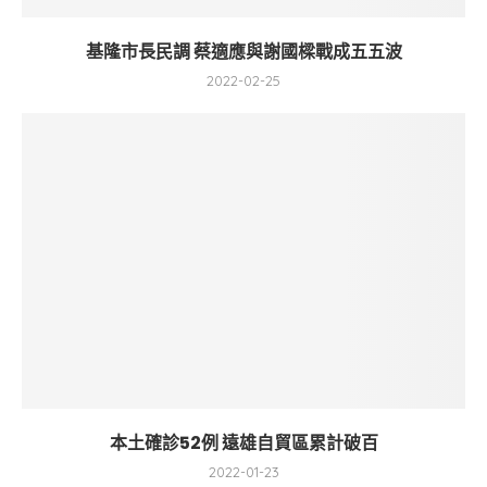
基隆市長民調 蔡適應與謝國樑戰成五五波
2022-02-25
本土確診52例 遠雄自貿區累計破百
2022-01-23