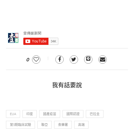
0
我有話要說
EUA
印度
國產疫苗
國際認證
巴拉圭
第3期臨床試驗
聯亞
食藥署
高端