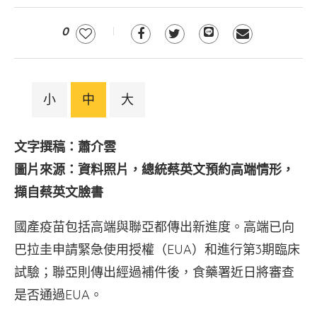
0
小
中
大
文字撰稿：蕭介雲
圖片來源：資料照片，總統蔡英文預約高端情形，
擷自蔡英文臉書
國產疫苗包括高端與聯亞都傳出新進度。高端已向
巴拉圭申請緊急使用授權（EUA）和進行第3期臨床
試驗；聯亞則傳出經過補件後，食藥署近日將審查
是否通過EUA。