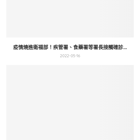
疫情燒進衛福部！疾管署、食藥署等署長接觸確診...
2022-05-16