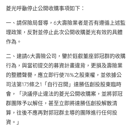
由、
菱光呼籲停止公開收購事項如下：
中
時、
一、請保險局督導，6大壽險業者是否有遵循上述監
經
濟、
理政策，反對並停止此次公開收購菱光有效的具體
工
作為。
商
時
二、建請6大壽險公司，鑒於鈺叡董座郭冠群的收購
報
行為，與當初提交的募資計畫違背，更損及壽險業
的
頭
的整體聲譽，應立即行使78%之股東權，並依據公
版
司法第173條之1「自行召開」達勝伍創投股東臨時
廣
會，「決議停止違法的菱光公開收購案，並將郭冠
告。
（黃
群團隊予以解任，甚至立即將達勝伍創投解散清
彥
算，往後不應再對郭冠群主導的團隊進行任何投
宏
資。」
攝）