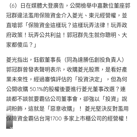
（6）日在媒體大登廣告，公開檢舉中嘉數位董座郭
冠群違法濫用保險資金介入菱光、東元經營權，並
直嗆郭「保險資金這樣玩？這樣玩弄法律！玩弄政
府政策！玩弄公共利益！郭冠群先生就你聰明、大
家都傻瓜？」
菱光指出，鈺叡董事長（同為達勝伍創投負責人）
郭冠群曾發表聲明表示，收購菱光股票，是看好產
業未來性，經過審慎評估的「投資決定」，但為何
公開收購 50.1%的股權後要進行菱光董事改選？連
談都不談就要霸佔公司董事會，卻強以「投資」說
詞粉飾，這就是「惡意收購」！ 菱光堅決反對濫用
保險資金霸佔台灣1700 多家上市櫃公司的經營權！
菱
光