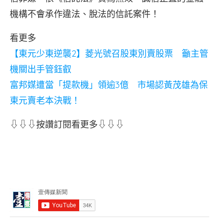
機構不會承作違法、脫法的信託案件！
看更多
【東元少東逆襲2】菱光號召股東別賣股票 籲主管
機關出手管鈺叡
富邦媒遭當「提款機」領逾3億 市場認黃茂雄為保
東元賣老本決戰！
⇩⇩⇩按讚訂閱看更多⇩⇩⇩