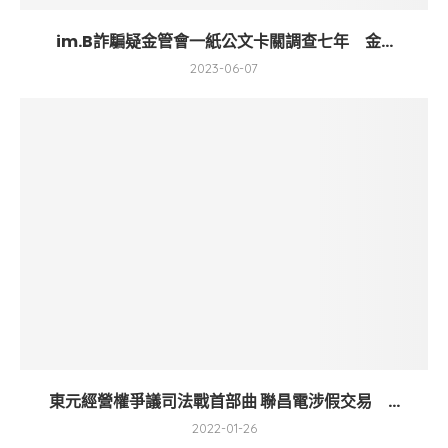
im.B詐騙疑金管會一紙公文卡關調查七年 金...
2023-06-07
東元經營權爭議司法戰首部曲 聯昌電涉假交易 ...
2022-01-26