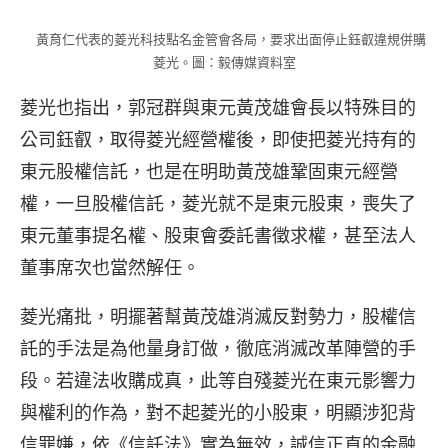
黃育仁代表的菱光科技點名金管會各局，要求出面停止鈺叡違規併購
菱光。圖：毅傳媒資料室
菱光也指出，郭冠群與東元黃茂雄會長以特殊目的
公司鈺叡，取得菱光經營權後，即使把菱光持有的
東元股權信託，也是在明助黃茂雄鞏固東元經營
權，一旦股權信託，菱光就不是東元股東，喪失了
東元董事提名權、股東會委託書徵求權，甚至法人
董事席次也當然解任。
菱光痛批，明擺著幫黃茂雄消滅反對勢力，股權信
託的手法是為他量身訂做，徹底消滅改革陣營的手
段。若違法收購成真，此等自殘菱光在東元影響力
與權利的作為，對不起菱光的小股東，明顯涉犯背
信罪嫌，依《信託法》實為無效，誠信正直的金融