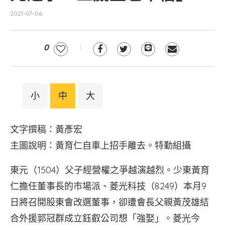
2021-07-06
0
小
中
大
文字撰稿：黃彥宏
主圖說明：黃育仁自車上招手離去。特勤組攝
東元（1504）父子經營權之爭越演越烈。少東黃育
仁擔任董事長的市場派、菱光科技（8249）本月9
日將召開股東會改選董事，卻遭會長父親黃茂雄結
合外援郭冠群成立鈺叡公司想「強娶」。菱光今