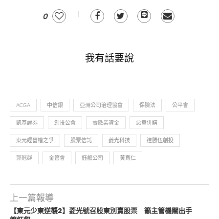
0
我有話要說
ACGA
中信銀
亞洲公司治理協會
保險法
公平會
凱基證券
創投公會
壽險業資金
惡意併購
東元經營權之爭
股票信託
菱光科技
達勝伍創投
郭冠群
金管會
鈺叡公司
黃育仁
上一篇報導
【東元少東逆襲2】菱光號召股東別賣股票 籲主管機關出手