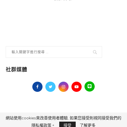
社群媒體
網站使用cookies來改善使用者體驗, 如果您接受則視同接受我們的
毅傳媒控股股份有限公司 版權所有，非經授權，不得轉載 All Right Reserved.
Yi Media Inc.
電話：02-8791-8559
隱私權政策。
接受
了解更多