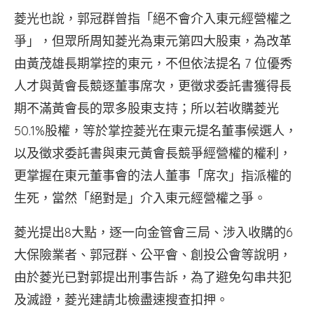
科
菱光也說，郭冠群曾指「絕不會介入東元經營權之
技
爭」，但眾所周知菱光為東元第四大股東，為改革
今
由黃茂雄長期掌控的東元，不但依法提名 7 位優秀
（6）
日
人才與黃會長競逐董事席次，更徵求委託書獲得長
大
期不滿黃會長的眾多股東支持；所以若收購菱光
動
50.1%股權，等於掌控菱光在東元提名董事候選人，
作
砸
以及徵求委託書與東元黃會長競爭經營權的權利，
錢
更掌握在東元董事會的法人董事「席次」指派權的
登
生死，當然「絕對是」介入東元經營權之爭。
五
大
菱光提出8大點，逐一向金管會三局、涉入收購的6
報，
包
大保險業者、郭冠群、公平會、創投公會等說明，
聯
由於菱光已對郭提出刑事告訴，為了避免勾串共犯
合、
及滅證，菱光建請北檢盡速搜查扣押。
自