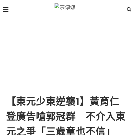
【東元少東逆襲1】黃育仁
登廣告嗆郭冠群 不介入東
元之爭「三歲童也不信」