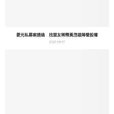
菱光私募案通過 找盟友稀釋黃茂雄陣營股權
2021-09-17