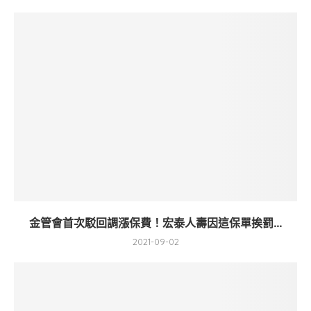
金管會首次駁回調漲保費！宏泰人壽因這保單挨罰...
2021-09-02