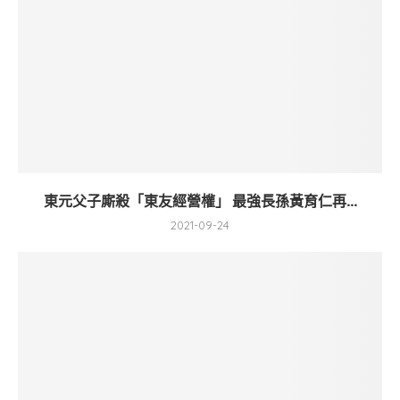
東元父子廝殺「東友經營權」 最強長孫黃育仁再...
2021-09-24