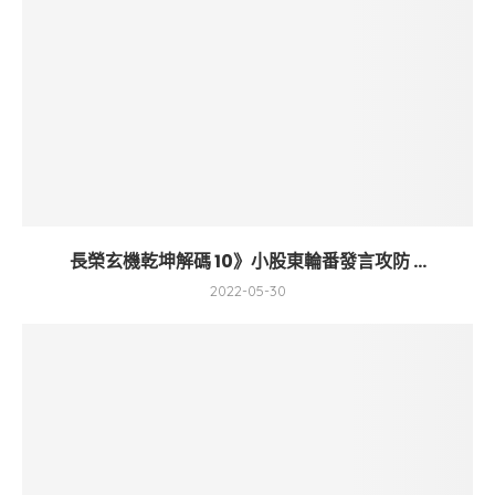
長榮玄機乾坤解碼 10》小股東輪番發言攻防 ...
2022-05-30