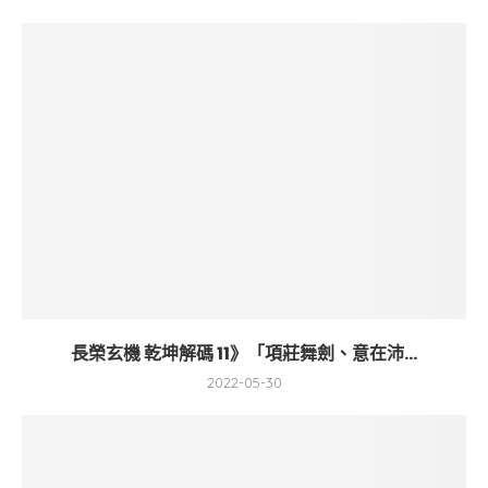
長榮玄機 乾坤解碼 11》「項莊舞劍、意在沛...
2022-05-30