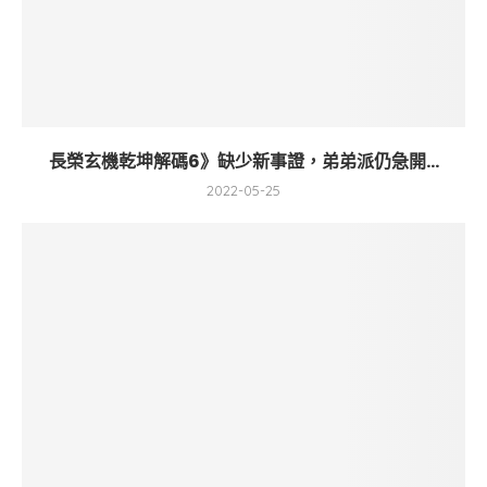
長榮玄機乾坤解碼6》缺少新事證，弟弟派仍急開...
2022-05-25