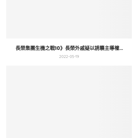
長榮集團生機之戰10》長榮外戚疑以誘襲主導權...
2022-05-19