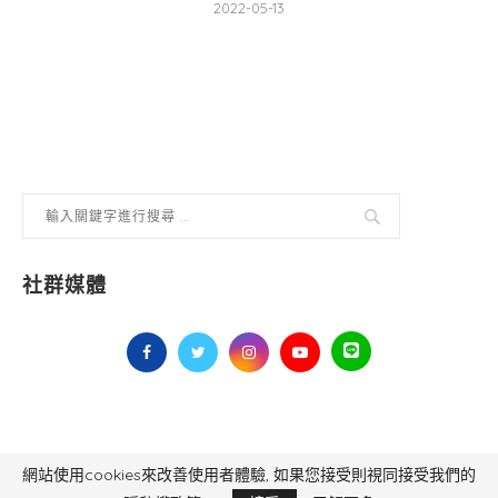
2022-05-13
社群媒體
網站使用cookies來改善使用者體驗, 如果您接受則視同接受我們的
毅傳媒控股股份有限公司 版權所有，非經授權，不得轉載 All Right Reserved.
Yi Media Inc.
電話：02-8791-8559