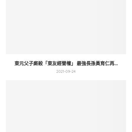
東元父子廝殺「東友經營權」 最強長孫黃育仁再...
2021-09-24