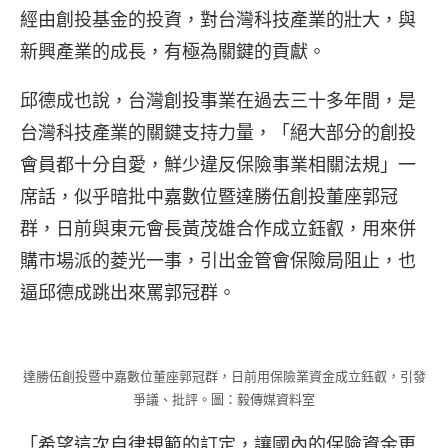
經由創投基金的投資，對台灣科技產業的壯大，與
新興產業的成長，有極為關鍵的貢獻。
邱德成也說，台灣創投事業在過去三十多年間，是
台灣科技產業的關鍵支持力量，「絕大部分的創投
會員都十分自愛，鮮少違反保險事業相關法規」一
席話，似乎暗批中嘉數位暨達勝伍創投董座郭冠
群，日前與東元會長黃茂雄合作成立鈺叡，用來併
購市場派的菱光一事，引出金管會保險局阻止，也
逼邱德成跳出來罵郭冠群。
達勝伍創投暨中嘉數位董座郭冠群，日前用保險業資金成立鈺叡，引發
爭議、批評。圖：毅傳媒資料室
「希望這次自律規範的訂定，讓國內的保險資金更