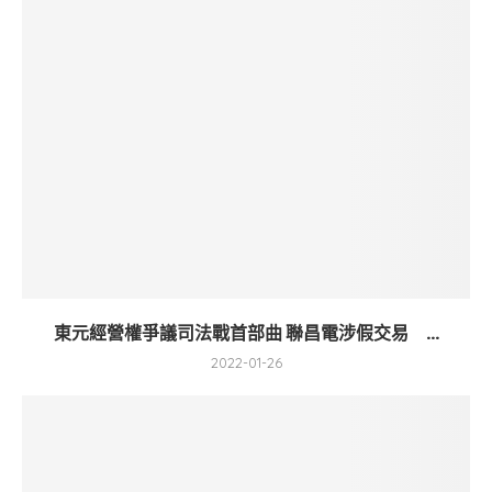
東元經營權爭議司法戰首部曲 聯昌電涉假交易 ...
2022-01-26