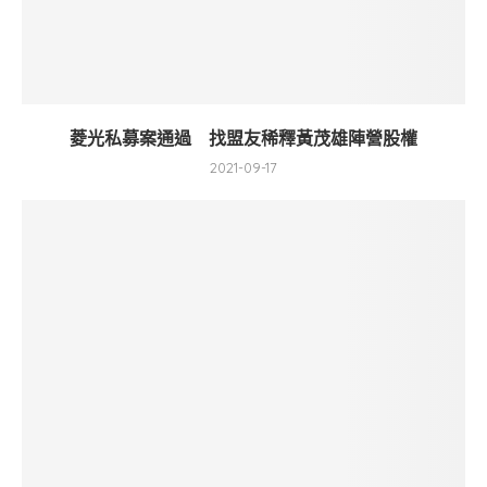
菱光私募案通過 找盟友稀釋黃茂雄陣營股權
2021-09-17