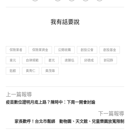
我有話要說
保險業者
保險業資金
公開收購
創投公會
創投基金
東元
自律規範
菱光
達勝伍
邱德成
郭冠群
鈺叡
黃育仁
黃茂雄
上一篇報導
疫苗數位證明月底上路？陳時中：下周一開會討論
下一篇報導
家長歡呼！台北市鬆綁 動物園、天文館、兒童樂園放寬限制