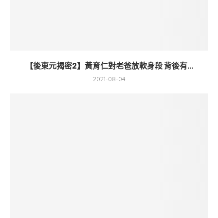
【後東元揭密2】黃育仁對老爸放軟身段 背後有...
2021-08-04