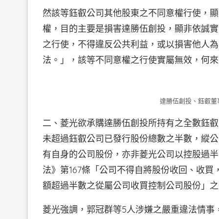
然該等鈺叡公司其他股東之不同意權行使，顯
權，目的主要是損害達勝伍創投，顯非依誠實
之行使，不得違反公共利益，或以損害他人為
法。」，該等不同意權之行使實屬無效，何來
達勝伍創投、鈺叡董
二、菱光欲承購達勝伍創投所持有之全數鈺叡
未超過鈺叡公司已發行股份總數之半數，縱公
有自身的公司股份，亦非菱光公司以控股過半
法》第167條「公司不得自將股份收回、收
額超過半數之從屬公司收買控制公司股份」之
菱光強調，郭冠群等5人涉嫌之嚴重違法情事