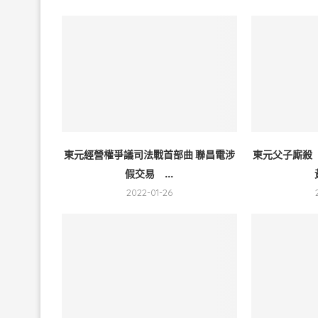
東元經營權爭議司法戰首部曲 聯昌電涉
東元父子廝殺
假交易 ...
2022-01-26