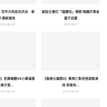
】百年大同走向共治 新
創投公會訂「達勝伍」條款 暗諷外資金
人事新眉角
童不自愛
2021-08-23
2021-08-11
1】老黃喊勝VS小黃滿意
【後東元揭密2】黃育仁對老爸放軟身
誰才是...
段 背後有...
2021-08-04
2021-08-04