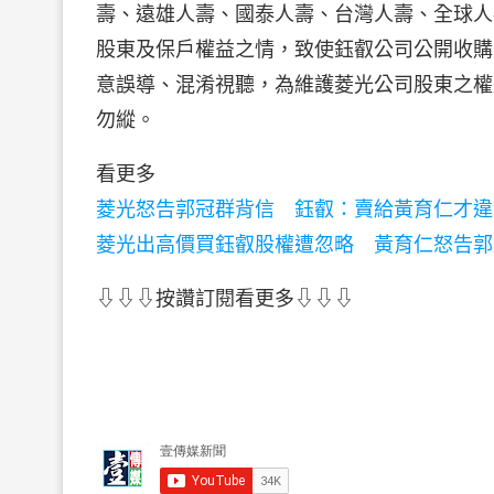
壽、遠雄人壽、國泰人壽、台灣人壽、全球人
股東及保戶權益之情，致使鈺叡公司公開收購
意誤導、混淆視聽，為維護菱光公司股東之權
勿縱。
看更多
菱光怒告郭冠群背信 鈺叡：賣給黃育仁才違
菱光出高價買鈺叡股權遭忽略 黃育仁怒告郭
⇩⇩⇩按讚訂閱看更多⇩⇩⇩