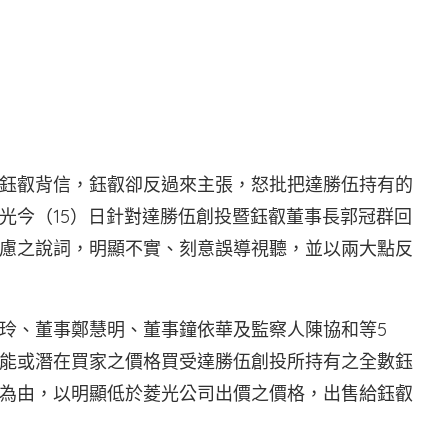
鈺叡背信，鈺叡卻反過來主張，怒批把達勝伍持有的
光今（15）日針對達勝伍創投暨鈺叡董事長郭冠群回
慮之說詞，明顯不實、刻意誤導視聽，並以兩大點反
玲、董事鄭慧明、董事鐘依華及監察人陳協和等5
能或潛在買家之價格買受達勝伍創投所持有之全數鈺
為由，以明顯低於菱光公司出價之價格，出售給鈺叡