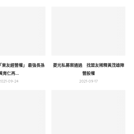
「東友經營權」 最強長孫
菱光私募案通過 找盟友稀釋黃茂雄陣
黃育仁再...
營股權
2021-09-24
2021-09-17