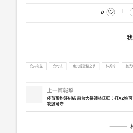
0
我
公共利益
公司法
東元經營權之爭
林秀玲
菱光
上一篇報導
疫苗預約好糾結 前台大醫師林氏壁：打AZ進可
攻退可守