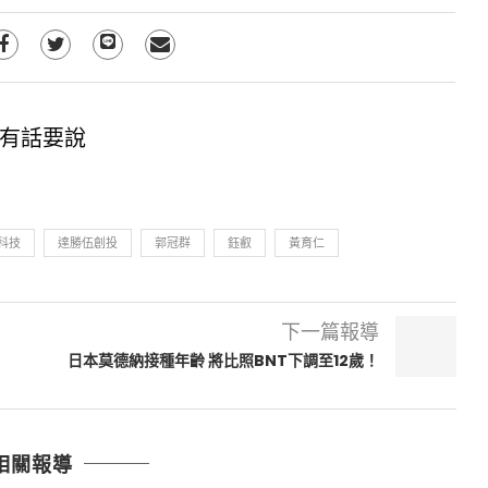
有話要說
科技
達勝伍創投
郭冠群
鈺叡
黃育仁
下一篇報導
日本莫德納接種年齡 將比照BNT下調至12歲！
相關報導