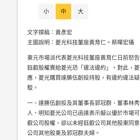
小
中
大
文字撰稿：黃彥宏
主圖說明：菱光科技董座黃育仁。蔡暉宏攝
東元市場派代表菱光科技董座黃育仁日前怒告
鈺叡股權賣給菱光恐「違法違約」。對此，菱
應，菱光購買達勝伍創投持股，有違約違法疑
駁。
一、達勝伍創投及其董事長郭冠群、董事林秀
人，明知菱光公司已函達表示擬以優於市場可
叡公司股權，卻以未經鈺叡公司其他股東同意
公司其他股東及郭冠群夫婦。