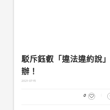
駁斥鈺叡「違法違約說
辦！
2021-07-15
0