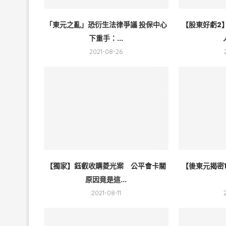
「東元之亂」恐衍生法律爭議 投保中心
【股東好虧2
下重手：...
2021-08-26
【獨家】鈺叡收購菱光案 公平會卡關
【後東元揭密
原因竟是這...
2021-08-11